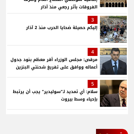
الفروقات بأثر رجعي منذ آذار
3
إليكم حصيلة ضحايا الحرب منذ 2 آذار
4
مرقص: مجلس الوزراء أقر معظم بنود جدول
أعماله ووافق على تفريغ شحنتي البنزين
5
سلام: أي تمديد لـ"سوليدير" يجب أن يرتبط
بإحياء وسط بيروت