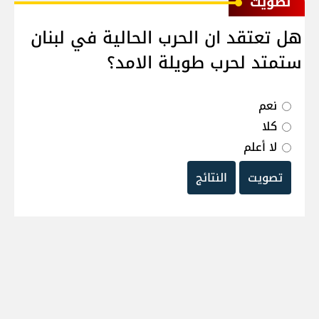
ﺗﺼﻮﻳﺖ
هل تعتقد ان الحرب الحالية في لبنان
ستمتد لحرب طويلة الامد؟
نعم
كلا
لا أعلم
تصويت
النتائج