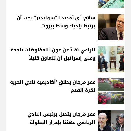
سلام: أي تمديد لـ"سوليدير" يجب أن
يرتبط بإحياء وسط بيروت
الراعي نقلاً عن عون: المفاوضات ناجحة
وعلى إسرائيل أن تتعاون قليلاً
عمر مرجان يطلق 'أكاديمية نادي الحرية
لكرة القدم'
عمر مرجان يتصل برئيس النادي
الرياضي مهنئا بإحراز البطولة