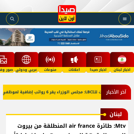
اخبار لبنان
اخبار صيدا
اعلانات
منوعات
عربي ودولي
صور وفي
آخر الأخبار
معلومات للـLBCI: مجلس الوزراء يقر 6 رواتب إضافية لموظفي القطاع العام وصرف الفروقات بأثر رجعي منذ آذار
لبنان
Mtv: طائرة air france المنطلقة من بيروت