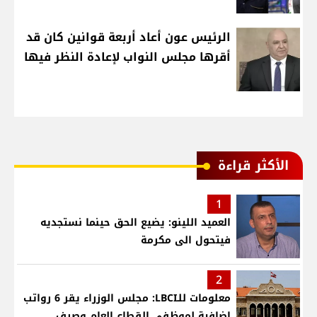
الرئيس عون أعاد أربعة قوانين كان قد
أقرها مجلس النواب لإعادة النظر فيها
الأكثر قراءة
1
العميد اللينو: يضيع الحق حينما نستجديه
فيتحول الى مكرمة
2
معلومات للـLBCI: مجلس الوزراء يقر 6 رواتب
إضافية لموظفي القطاع العام وصرف