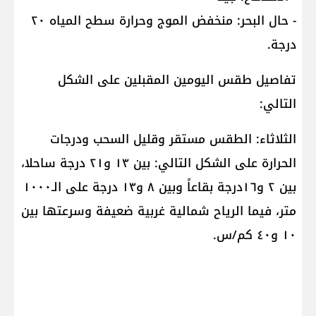
- حال البحر: منخفض الموج وحرارة سطح المياه ٢٠
درجة.
تفاصيل طقس اليومين المقبلين على الشكل
التالي:
الثلاثاء: الطقس مستقر وقليل السحب ودرجات
الحرارة على الشكل التالي: بين ١٣ و٢١ درجة ساحلا،
بين ٢ و١٦درجة بقاعاً وبين ٨ و١٣ درجة على الـ١٠٠٠
متر، فيما الرياح شمالية غربية ضعيفة وسرعتها بين
١٠ و٤٠ كم/س.