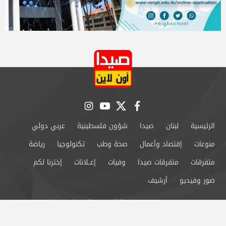
instagram
youtube
twitter
facebook
الرئيسية
لبنان
صيدا
شؤون فلسطينية
عربي دولي
منوعات
إقتصاد وأعمال
صحة وطب
تكنولوجيا
رياضة
متفرقات
متفرقات صيدا
وفيات
إعــلانات
إخترنا لكم
صور وفيديو
أرشيف
من نحن
سياسة الخصوصية
اتصل بنا
©2024 صيدا اون لاين All Rights Reserved.