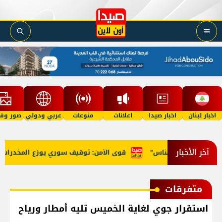
اخبار لبنان
اخبار صيدا
اعلانات
منوعات
عربي ودولي
صور وفي
آخر الأخبار
بسرقة أموال الناس"
قوى الأمن: توقيف سوري يوزع المخدرات على
متفرقات
استقرار جوي لغاية الخميس تليه أمطار ورياح