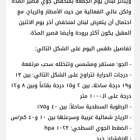
ويتأثر لبنان يوم الجمعة بمنخفض جوي قصير المدّة
ولكن عالي الفعالية من حيث الأمطار والرياح، مع
احتمال أن يتعرض لبنان لمنخفض آخر يوم الاثنين
المقبل يكون أكثر برودة وأيضا قصير المدّة.
تفاصيل طقس اليوم على الشكل التالي:
- الجو: مستقر ومشمس وتتخلله سحب مرتفعة
- درجات الحرارة تتراوح على الشكل التالي: بين ١٣
و١٩ درجة ساحلا، بين ٢ و١٥ درجة بقاعاً وبين ٨ و١٢
درجة على الـ١٠٠٠ متر
- الرطوبة السطحية ساحلاً: بين ٤٠ و٧٥٪
- الرياح شمالية غربية وسرعتها بين ١٠ و٤٠ كم/س
- الضغط الجوي السطحي: ١٠٢٣ hpa
- الانقشاع: جيد