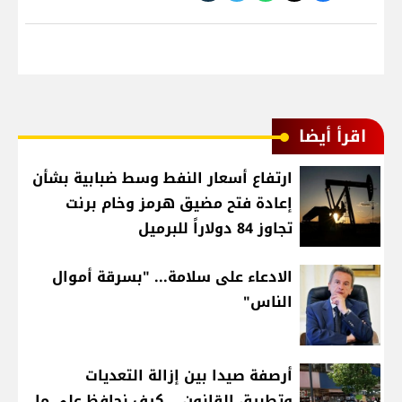
اقرأ أيضا
ارتفاع أسعار النفط وسط ضبابية بشأن
إعادة فتح مضيق هرمز وخام برنت
تجاوز 84 دولاراً للبرميل
الادعاء على سلامة... "بسرقة أموال
الناس"
أرصفة صيدا بين إزالة التعديات
وتطبيق القانون... كيف نحافظ على ما