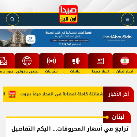
اخبار لبنان
اخبار صيدا
اعلانات
منوعات
عربي ودولي
صور وفي
آخر الأخبار
مين تغطية استشفائيّة كاملة لمصابة في انفجار مرفأ بيروت
القصف 
لبنان
تراجع في أسعار المحروقات... اليكم التفاصيل