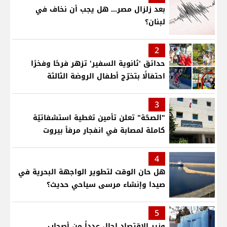
بعد زلزال مصر... هل يجب أن نخاف في
لبنان؟
2
حدائق 'ثانوية السفير' تزهر فرحًا وفخرًا
احتفالًا بتخرّج أطفال الروضة الثالثة
3
"الصحّة" تعلن تأمين تغطية استشفائيّة
كاملة لمصابة في انفجار مرفأ بيروت
4
هل حان الوقت لتطوير الواجهة البحرية في
صيدا وإنشاء مرسى سياحي حديث؟
5
وزير الاقتصاد احال عدداً من أصحاب