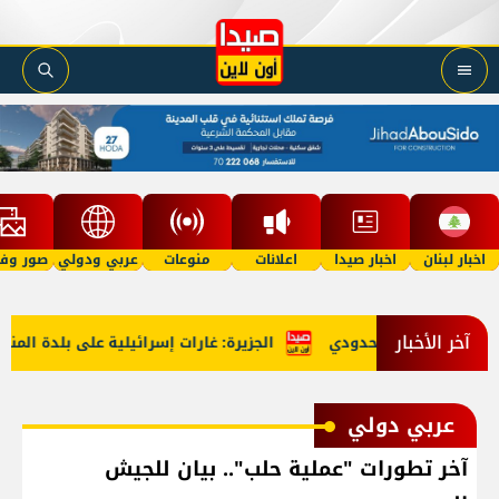
اخبار لبنان
اخبار صيدا
اعلانات
منوعات
عربي ودولي
صور وفي
آخر الأخبار
الجزيرة: غارات إسرائيلية على بلدة المنصو
عربي دولي
آخر تطورات "عملية حلب".. بيان للجيش