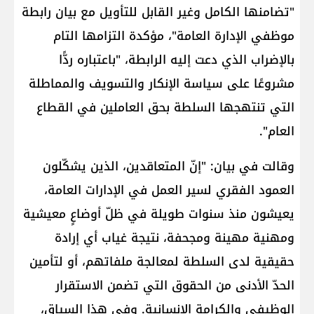
"تضامنها الكامل وغير القابل للتأويل مع بيان رابطة
موظفي الإدارة العامة"، مؤكدة التزامها التام
بالإضراب الذي دعت إليه الرابطة، "باعتباره ردًّا
مشروعًا على سياسة الإنكار والتسويف والمماطلة
التي تنتهجها السلطة بحق العاملين في القطاع
العام".
وقالت في بيان: "إنّ المتعاقدين، الذين يشكّلون
العمود الفقري لسير العمل في الإدارات العامة،
يعيشون منذ سنوات طويلة في ظلّ أوضاعٍ معيشية
ومهنية مهينة ومجحفة، نتيجة غياب أي إرادة
حقيقية لدى السلطة لمعالجة ملفاتهم، أو لتأمين
الحدّ الأدنى من الحقوق التي تضمن الاستقرار
الوظيفي والكرامة الإنسانية. وفي هذا السياق،