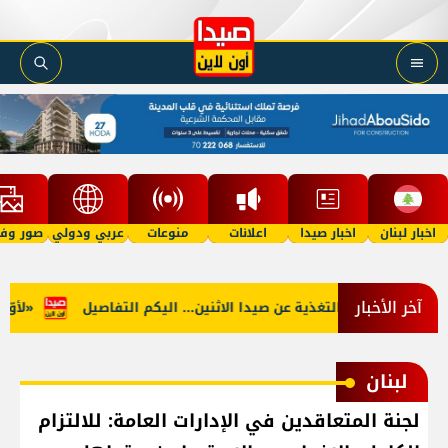
اخبار لبنان
اخبار صيدا
اعلانات
منوعات
عربي ودولي
صور وفي
آخر الأخبار
لجنوب: توقف التغذية عن صيدا الاثنين... اليكم التفاصيل
«لأوّل مر
لبنان
لجنة المتعاقدين في الإدارات العامة: للالتزام