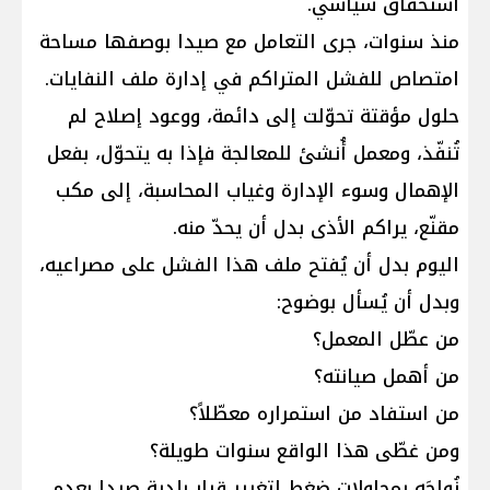
استحقاق سياسي.
منذ سنوات، جرى التعامل مع صيدا بوصفها مساحة
امتصاص للفشل المتراكم في إدارة ملف النفايات.
حلول مؤقتة تحوّلت إلى دائمة، ووعود إصلاح لم
تُنفّذ، ومعمل أُنشئ للمعالجة فإذا به يتحوّل، بفعل
الإهمال وسوء الإدارة وغياب المحاسبة، إلى مكب
مقنّع، يراكم الأذى بدل أن يحدّ منه.
اليوم بدل أن يُفتح ملف هذا الفشل على مصراعيه،
وبدل أن يُسأل بوضوح:
من عطّل المعمل؟
من أهمل صيانته؟
من استفاد من استمراره معطّلاً؟
ومن غطّى هذا الواقع سنوات طويلة؟
نُواجَه بمحاولات ضغط لتغيير قرار بلدية صيدا بعدم