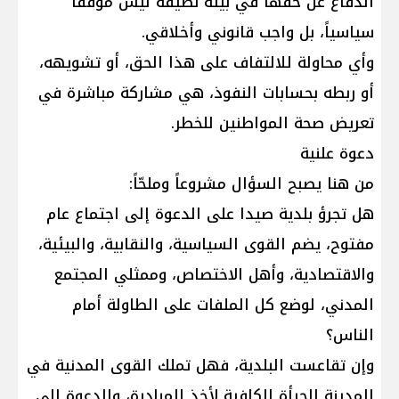
الدفاع عن حقها في بيئة نظيفة ليس موقفاً
سياسياً، بل واجب قانوني وأخلاقي.
وأي محاولة للالتفاف على هذا الحق، أو تشويهه،
أو ربطه بحسابات النفوذ، هي مشاركة مباشرة في
تعريض صحة المواطنين للخطر.
دعوة علنية
من هنا يصبح السؤال مشروعاً وملحّاً:
هل تجرؤ بلدية صيدا على الدعوة إلى اجتماع عام
مفتوح، يضم القوى السياسية، والنقابية، والبيئية،
والاقتصادية، وأهل الاختصاص، وممثلي المجتمع
المدني، لوضع كل الملفات على الطاولة أمام
الناس؟
وإن تقاعست البلدية، فهل تملك القوى المدنية في
المدينة الجرأة الكافية لأخذ المبادرة، والدعوة إلى