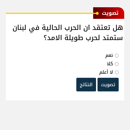
ﺗﺼﻮﻳﺖ
هل تعتقد ان الحرب الحالية في لبنان
ستمتد لحرب طويلة الامد؟
نعم
كلا
لا أعلم
تصويت
النتائج