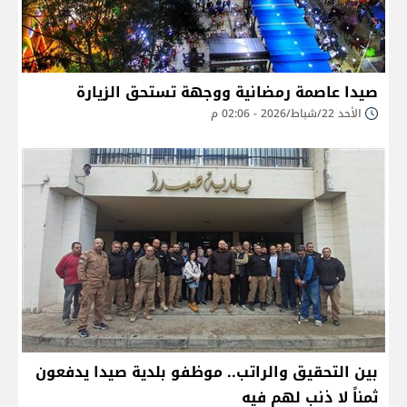
صيدا عاصمة رمضانية ووجهة تستحق الزيارة
الأحد 22/شباط/2026 - 02:06 م
بين التحقيق والراتب.. موظفو بلدية صيدا يدفعون
ثمناً لا ذنب لهم فيه