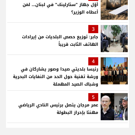
أوّل جهاز "ستارلينك" في لبنان... لمَن
أعطاه الوزير؟
3
جابر: توزيع حصص البلديات من إيرادات
الهاتف الثابت قريباً
4
رئيسا بلديتي صيدا وصور يشاركان في
ورشة تقنية حول الحد من النفايات البحرية
وشباك الصيد المهملة
5
عمر مرجان يتصل برئيس النادي الرياضي
مهنئا بإحراز البطولة