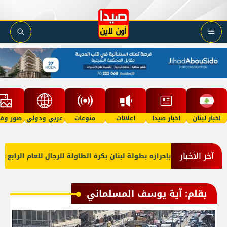
اخبار لبنان
اخبار صيدا
اعلانات
منوعات
عربي ودولي
صور وفي
آخر الأخبار
لي صيدا بإحرازه بطولة لبنان بكرة الطاولة للرجال للعام الرابع على التو
بقلم: آية يوسف المسلماني