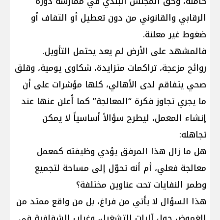
كاملة، وحق المجلس البلدي في ممارسة دوره
الرقابي والقانوني من دون تعطيل أو التفاف أو
ضغوط غير معلنة.
فالمشهد على الأرض لم يعد يحتمل التأويل.
روائح مزعجة، تراكمات متزايدة، شكاوى يومية، وقلق
صحي يتفاقم لدى الأهالي، كلها مؤشرات على أن
ما يجري تجاوز فكرة “المعالجة” كما أُعلن عنها عند
إنشاء المعمل، ليطرح سؤالاً أساسياً لا يمكن
تجاهله:
هل ما زال هذا المرفق يؤدي وظيفته كمعمل
معالجة فعلي، أم أنه تحوّل إلى مساحة لتجميع
وطمر النفايات تحت عناوين مختلفة؟
هذا السؤال لا يأتي من فراغ، بل من واقع ممتد من
الغموض حول آليات التشغيل، وغياب الشفافية في