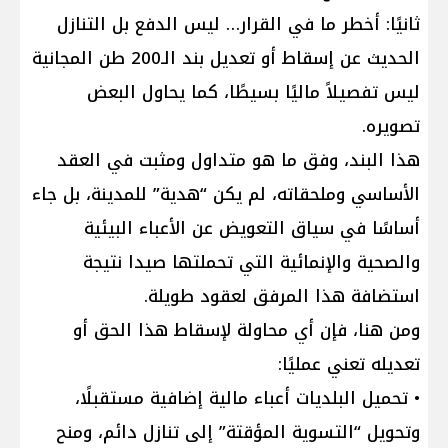
ثانيًا: أخطر ما في القرار… ليس الدفع بل التنازل
الحديث عن إسقاط أو تعديل بند الـ200 طن المجانية
ليس تفصيلاً ماليًا بسيطًا، كما يحاول البعض
تصويره.
هذا البند، وفق ما هو متداول ومثبت في العقد
الأساسي وملحقاته، لم يكن “هدية” للمدينة، بل جاء
أساسًا في سياق التعويض عن الأعباء البيئية
والصحية والإنمائية التي تحملتها صيدا نتيجة
استضافة هذا المرفق لعقود طويلة.
ومن هنا، فإن أي محاولة لإسقاط هذا الحق أو
تعديله تعني عمليًا:
• تحميل البلديات أعباء مالية إضافية مستقبلًا،
وتحويل “التسوية المؤقتة” إلى تنازل دائم، ومنح