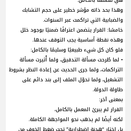
وهذا بحد ذاته مؤشر خطير على حجم التشابك
والضبابية التي تراكمت عبر السنوات.
خامسًا: القرار يتضمن اعترافًا ضمنيًا بوجود خلل
وهذه نقطة أساسية يجب التوقف عندها.
فلو كان كل شيء طبيعيًا وسليمًا بالكامل:
• لما طُرحت مسألة التدقيق، ولما أُثيرت مسألة
التراكمات، ولما جرى الحديث عن إعادة النظر بشروط
التشغيل، ولما تحوّل الملف إلى بند دائم على
طاولة الدولة.
بمعنى آخر:
القرار لم يبرئ المعمل بالكامل،
لكنه أيضًا لم يذهب نحو المواجهة الكاملة.
بل اختار “هدنة اضطرارية” تحت ضغط الخوف من