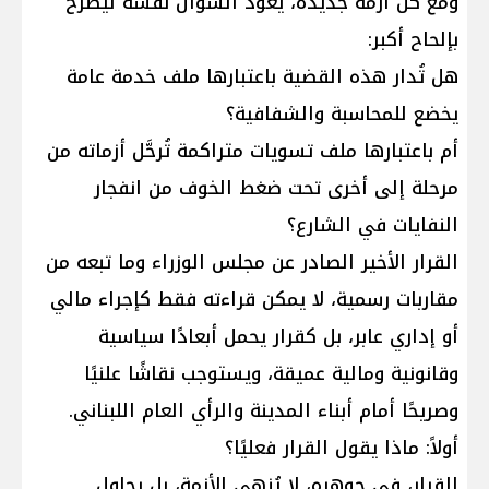
ومع كل أزمة جديدة، يعود السؤال نفسه ليطرح
بإلحاح أكبر:
هل تُدار هذه القضية باعتبارها ملف خدمة عامة
يخضع للمحاسبة والشفافية؟
أم باعتبارها ملف تسويات متراكمة تُرحَّل أزماته من
مرحلة إلى أخرى تحت ضغط الخوف من انفجار
النفايات في الشارع؟
القرار الأخير الصادر عن مجلس الوزراء وما تبعه من
مقاربات رسمية، لا يمكن قراءته فقط كإجراء مالي
أو إداري عابر، بل كقرار يحمل أبعادًا سياسية
وقانونية ومالية عميقة، ويستوجب نقاشًا علنيًا
وصريحًا أمام أبناء المدينة والرأي العام اللبناني.
أولاً: ماذا يقول القرار فعليًا؟
القرار، في جوهره، لا يُنهي الأزمة، بل يحاول