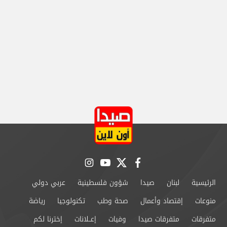
instagram
youtube
twitter
facebook
الرئيسية
لبنان
صيدا
شؤون فلسطينية
عربي دولي
منوعات
إقتصاد وأعمال
صحة وطب
تكنولوجيا
رياضة
متفرقات
متفرقات صيدا
وفيات
إعــلانات
إخترنا لكم