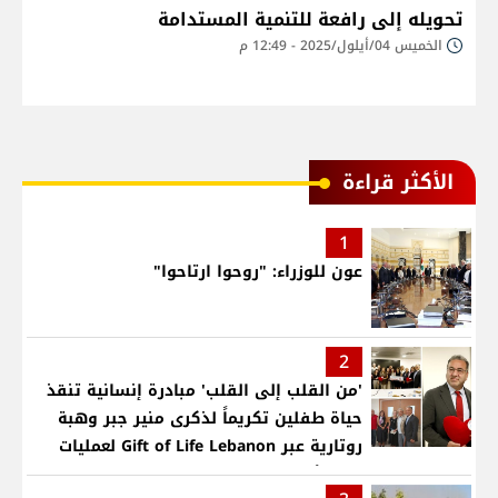
تحويله إلى رافعة للتنمية المستدامة
الخميس 04/أيلول/2025 - 12:49 م
الأكثر قراءة
1
عون للوزراء: "روحوا ارتاحوا"
2
'من القلب إلى القلب' مبادرة إنسانية تنقذ
حياة طفلين تكريماً لذكرى منير جبر وهبة
روتارية عبر Gift of Life Lebanon لعمليات
قلب لأطفال في مستشفى حمود الجامعي