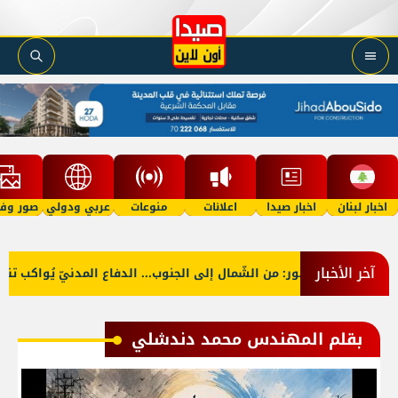
اخبار لبنان
اخبار صيدا
اعلانات
منوعات
عربي ودولي
صور وفي
آخر الأخبار
بالصّور: من الشّمال إلى الجنوب... الدفاع المدنيّ يُواكب تنظيف
بقلم المهندس محمد دندشلي