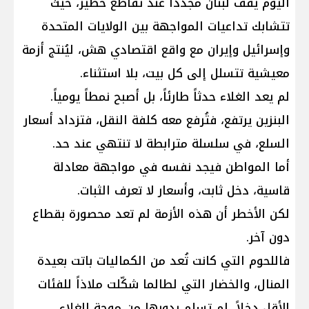
اليوم يقف لبنان مجدداً عند تقاطع خطير، حيث
تتشابك تداعيات المواجهة بين الولايات المتحدة
وإسرائيل وإيران مع واقع اقتصادي هش، ليُنتج أزمة
معيشية تتسلل إلى كل بيت، بلا استثناء.
لم يعد الغلاء حدثاً طارئاً، بل أصبح نمطاً يومياً.
البنزين يرتفع، فتُرفع معه كلفة النقل، فتزداد أسعار
السلع، في سلسلة مترابطة لا تنتهي عند حد.
أما المواطن فيجد نفسه في مواجهة معادلة
قاسية، دخل ثابت، وأسعار لا تعرف الثبات.
لكن الأخطر أن هذه الأزمة لم تعد محصورة بقطاع
دون آخر.
فاللحوم التي كانت تُعد من الكماليات باتت بعيدة
المنال، والخضار التي لطالما شكّلت ملاذاً للفئات
الأقل دخلاً، لم تسلم بدورها من موجة الغلاء.