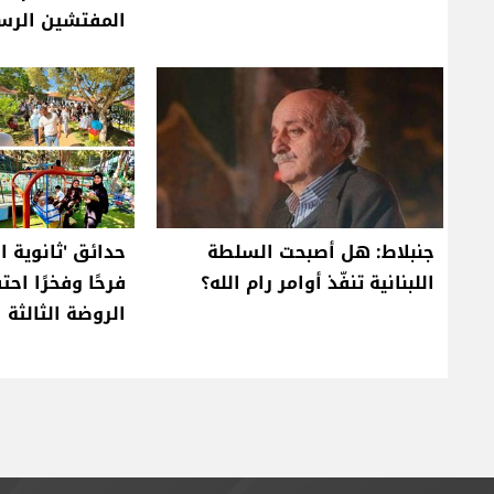
المفتشين الرس
جنبلاط: هل أصبحت السلطة
حدائق 'ثانوية ا
اللبنانية تنفّذ أوامر رام الله؟
فرحًا وفخرًا احتف
الروضة الثالثة