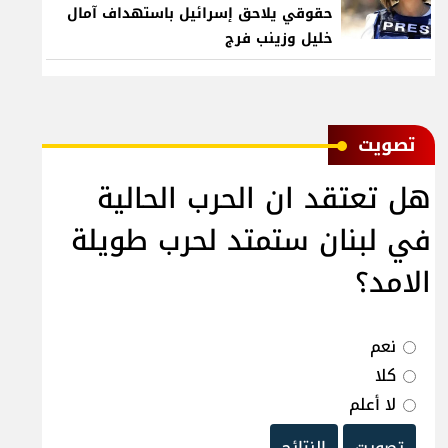
حقوقي يلاحق إسرائيل باستهداف آمال
خليل وزينب فرج
ﺗﺼﻮﻳﺖ
هل تعتقد ان الحرب الحالية
في لبنان ستمتد لحرب طويلة
الامد؟
نعم
كلا
لا أعلم
تصويت
النتائج