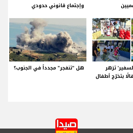
ميين
وإجتماع قانوني حدودي
لسفير' تزهر
هل "تنفجر" مجدداً في الجنوب؟
الًا بتخرّج أطفال