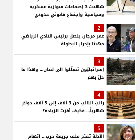
شهدت 3 إجتماعات متوازية عسكرية
وسياسية وإجتماع قانوني حدودي
2
عمر مرجان يتصل برئيس النادي الرياضي
مهنئا بإحراز البطولة
3
إسرائيليّون تسلّلوا الى لبنان... وهذا ما
حلّ بهم
4
راتب النائب من 3 آلاف إلى 5 آلاف دولار
شهرياً... فكيف أقرّت الزيادة؟
5
الأدلة تفتح ملف جريمة حرب... اتهام