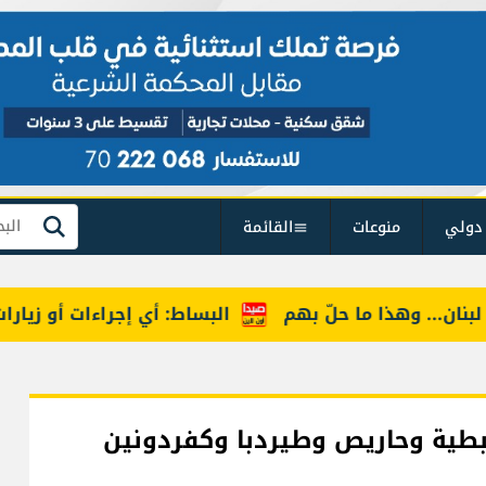
دولي
منوعات
القائمة
بحث
ن... وهذا ما حلّ بهم
البساط: أي إجراءات أو زيارات تف
لنبطية وحاريص وطيردبا وكفردونين