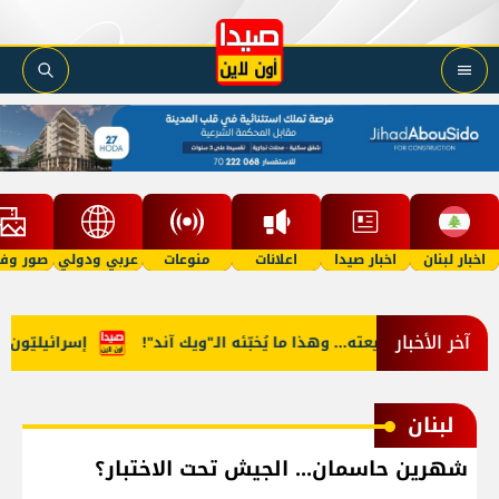
اخبار لبنان
اخبار صيدا
اعلانات
منوعات
عربي ودولي
صور وفي
آخر الأخبار
د الى طبيعته... وهذا ما يُخبّئه الـ"ويك آند"!
إسرائيليّون تسلّل
لبنان
شهرين حاسمان... الجيش تحت الاختبار؟