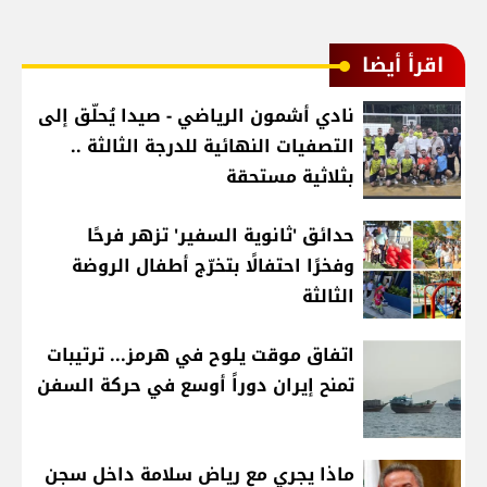
اقرأ أيضا
نادي أشمون الرياضي - صيدا يُحلّق إلى
التصفيات النهائية للدرجة الثالثة ..
بثلاثية مستحقة
حدائق 'ثانوية السفير' تزهر فرحًا
وفخرًا احتفالًا بتخرّج أطفال الروضة
الثالثة
اتفاق موقت يلوح في هرمز... ترتيبات
تمنح إيران دوراً أوسع في حركة السفن
ماذا يجري مع رياض سلامة داخل سجن