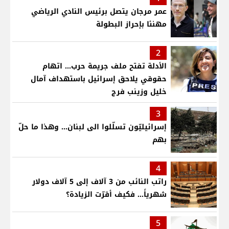
عمر مرجان يتصل برئيس النادي الرياضي
مهنئا بإحراز البطولة
2
الأدلة تفتح ملف جريمة حرب... اتهام
حقوقي يلاحق إسرائيل باستهداف آمال
خليل وزينب فرج
3
إسرائيليّون تسلّلوا الى لبنان... وهذا ما حلّ
بهم
4
راتب النائب من 3 آلاف إلى 5 آلاف دولار
شهرياً... فكيف أقرّت الزيادة؟
5