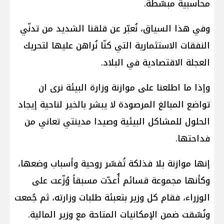
محاسبية مبسّطة.
وفي هذا السياق، نُعبّر عن قلقنا الشديد من تدنّي
النفقات الاستثمارية التي كنّا نُراهن عليها لتحريك
العجلة الاقتصادية في البلاد.
وإذا ما اطلعنا على موازنة وزارة البيئة نرى ان
تواضع المبالغ المرصودة لا يبشر بالخير لناحية إيجاد
الحلول للمشاكل البيئية وصيدا مدينتي تعاني من
فداحتها.
إنها موازنة بلا فذلكة تُفسّر روحية وأسباب وضعها،
وكأنها مجموعة قسائم أُعدّت مسبقاً وُزّعت على
الوزراء، فقام كل وزير بتعبئة طلبات وزارته، ثم جُمعت
ونُسّقت ضمن الإمكانيات المتاحة مع وزير المالية.