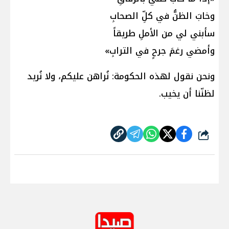
وخابَ الظنُّ في كلِّ الصحابِ
سأبني لي من الأملِ طريقاً
وأمضي رغمَ جرحٍ في الترابِ»
ونحن نقول لهذه الحكومة: نُراهن عليكم، ولا نُريد
لظنّنا أن يخيب.
شارك