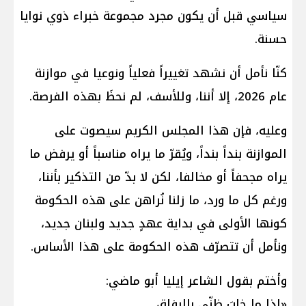
سياسي قبل أن يكون مجرد مجموعة خبراء ذوي نوايا
حسنة.
كنّا نأمل أن نشهد تغييراً فعلياً ونوعيا في موازنة
عام 2026، إلا أننا، وللأسف، لم نحظَ بهذه الفرصة.
وعليه، فإن هذا المجلس الكريم سيصوت على
الموازنة بنداً بنداً، ويُقرّ ما يراه مناسباً أو يرفض ما
يراه مجحفاً أو مخالفا، لكن لا بدّ من التذكير بأننا،
ورغم كل ما ورد، ما زلنا نُراهن على هذه الحكومة
كونها الأولى في بداية عهدٍ جديد ولبنان جديد،
ونأمل أن تتصرّف هذه الحكومة على هذا الأساس.
وأختم بقول الشاعر إيليا أبو ماضي:
«إذا ما خابَ ظنّي بالرفاقِ