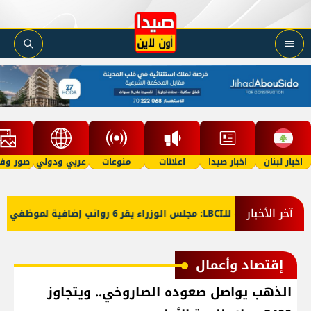
اخبار لبنان
اخبار صيدا
اعلانات
منوعات
عربي ودولي
صور وفي
آخر الأخبار
معلومات للـLBCI: مجلس الوزراء يقر 6 رواتب إضافية لموظفي القطاع العام وصرف الفروقات بأثر رجعي منذ آذار
إقتصاد وأعمال
الذهب يواصل صعوده الصاروخي.. ويتجاوز