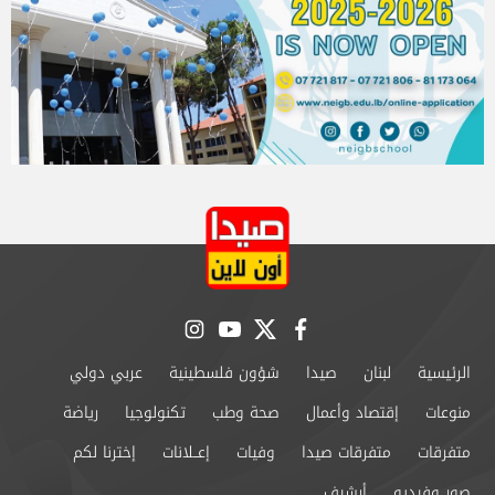
instagram
youtube
twitter
facebook
الرئيسية
لبنان
صيدا
شؤون فلسطينية
عربي دولي
منوعات
إقتصاد وأعمال
صحة وطب
تكنولوجيا
رياضة
متفرقات
متفرقات صيدا
وفيات
إعــلانات
إخترنا لكم
صور وفيديو
أرشيف