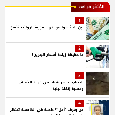
الأكثر قراءة
1
بين النائب والمواطن... فجوة الرواتب تتسع
2
ما حقيقة زيادة أسعار البنزين؟
3
الضباب يحاصر شبانًا في جرود الضنية...
وعملية إنقاذ ليلية
4
من يعرف "أمل"؟ طفلة في الخامسة تنتظر