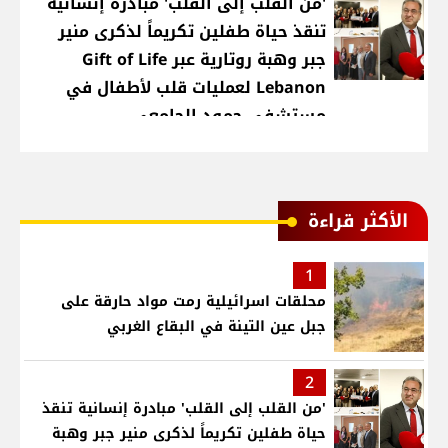
'من القلب إلى القلب' مبادرة إنسانية
تنقذ حياة طفلين تكريماً لذكرى منير
جبر وهبة روتارية عبر Gift of Life
Lebanon لعمليات قلب لأطفال في
مستشفى حمود الجامعي
الأكثر قراءة
1
محلقات اسرائيلية رمت مواد حارقة على
جبل عين التينة في البقاع الغربي
2
'من القلب إلى القلب' مبادرة إنسانية تنقذ
حياة طفلين تكريماً لذكرى منير جبر وهبة