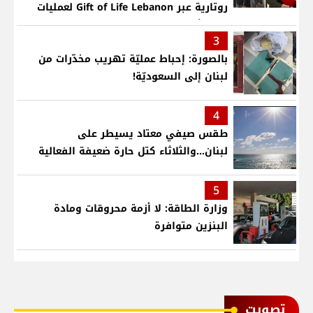
روتارية عبر Gift of Life Lebanon لعمليات
قلب لأطفال في مستشفى حمود الجامعي
3
بالصورة: إحباط عمليّة تهريب مخدّرات من
لبنان إلى السعوديّة!
4
طقس صيفي معتاد يسيطر على
لبنان...والثلاثاء كتل حارة ضعيفة الفعالية
5
وزارة الطاقة: لا أزمة محروقات ومادة
البنزين متوافرة
ﺗﺼﻮﻳﺖ