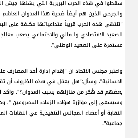
سقطوا في هذه الحرب البربرية التي يشنها جيش العد
والجرحى الذين هم أيضاً ضحية هذا العدوان الغاشم ا
"تنتهي هذه الحرب قريباً فتداعياتها مكلفة على الب
الصعيد الاقتصادي والمالي والاجتماعي يصعب معالجت
مستمرة على الصعيد الوطني".
واعتبر مجلس الاتحاد ان "إقدام إدارة أحد المصار
الانسانية"، وسأل:"هل يعقل في هذه الظروف أن تقوم 
بعضهم قد هُجّر من منازلهم بسبب العدوان؟". واكد 
وسيسعى إلى مؤازرة هؤلاء الزملاء المصروفين ". ودع
النقابة أو أعضاء المجالس التنفيذية في النقابات ال
جماعية".