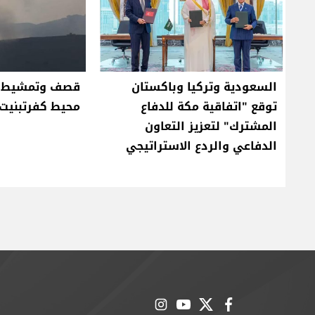
السعودية وتركيا وباكستان
قصف وتمشيط إ
توقع "اتفاقية مكة للدفاع
محيط كفرتبنيت 
المشترك" لتعزيز التعاون
الدفاعي والردع الاستراتيجي
instagram
youtube
twitter
facebook