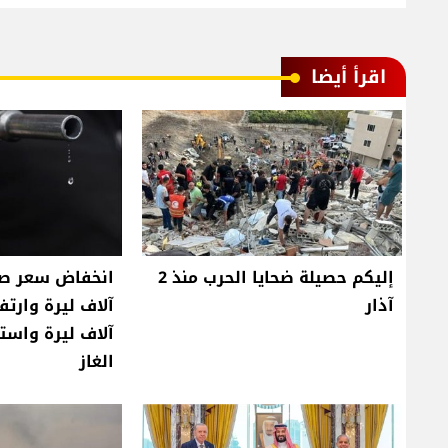
اقرأ أيضا
إليكم حصيلة ضحايا الحرب منذ 2
آذار
آلاف ليرة واست
الغاز