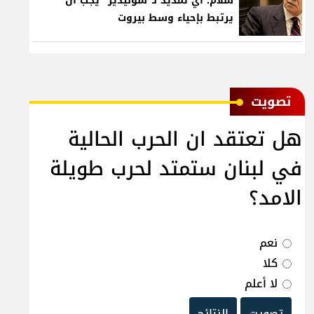
سلام: أي تمديد لـ"سوليدير" يجب أن
يرتبط بإحياء وسط بيروت
ﺗﺼﻮﻳﺖ
هل تعتقد ان الحرب الحالية
في لبنان ستمتد لحرب طويلة
الامد؟
نعم
كلا
لا أعلم
تصويت
النتائج