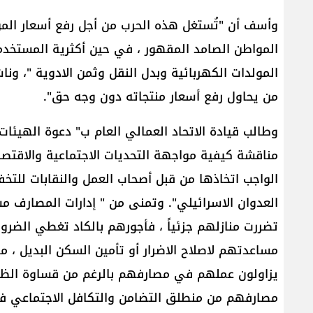
وأسف أن "تُستغل هذه الحرب من أجل رفع أسعار المو
المواطن الصامد المقهور ، في حين أكثرية المستخدم
المولدات الكهربائية وبدل النقل وثمن الادوية "، وناش
من يحاول رفع أسعار منتجاته دون وجه حق".
وطالب ​قيادة الاتحاد العمالي العام​ ب" دعوة الهيئا
مناقشة كيفية مواجهة التحديات الاجتماعية والاقتص
الواجب اتخاذها من قبل أصحاب العمل والنقابات للتخفيف
العدوان الاسرائيلي​". وتمنى من " إدارات المصارف مس
تضررت منازلهم جزئياً ، فأجورهم بالكاد تغطي الضرو
مساعدتهم لاصلاح الاضرار أو تأمين السكن البديل ، مع 
يزاولون عملهم في مصارفهم بالرغم من قساوة الظر
مصارفهم من منطلق التضامن والتكافل الاجتماعي ف