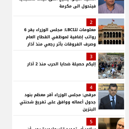
فيتحول الى مكرمة
2
معلومات للـLBCI: مجلس الوزراء يقر 6
رواتب إضافية لموظفي القطاع العام
وصرف الفروقات بأثر رجعي منذ آذار
3
إليكم حصيلة ضحايا الحرب منذ 2 آذار
4
مرقص: مجلس الوزراء أقر معظم بنود
جدول أعماله ووافق على تفريغ شحنتي
البنزين
5