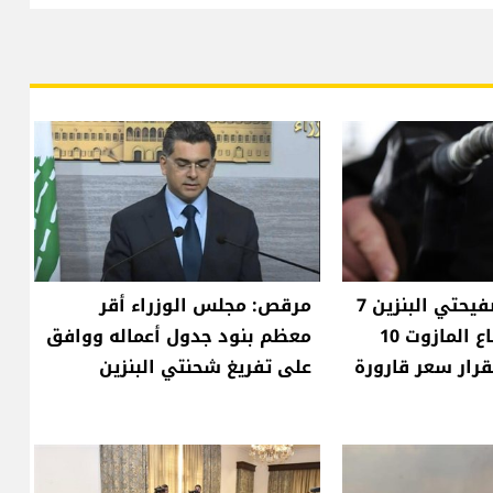
انخفاض سعر صفيحتي البنزين 7
مرقص: مجلس الوزراء أقر
آلاف ليرة وارتفاع المازوت 10
معظم بنود جدول أعماله ووافق
قرار سعر قارورة
على تفريغ شحنتي البنزين