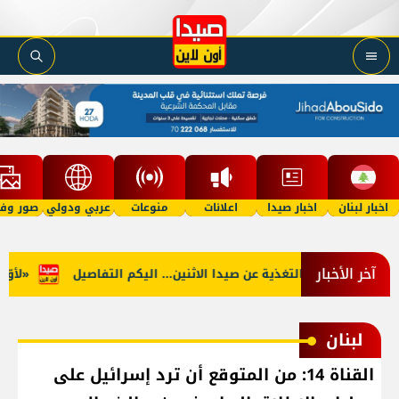
اخبار لبنان
اخبار صيدا
اعلانات
منوعات
عربي ودولي
صور وفي
آخر الأخبار
لجنوب: توقف التغذية عن صيدا الاثنين... اليكم التفاصيل
«لأوّل م
لبنان
القناة 14: من المتوقع أن ترد إسرائيل على