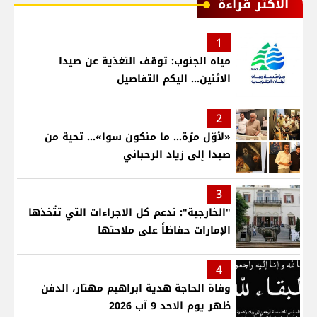
الأكثر قراءة
1
مياه الجنوب: توقف التغذية عن صيدا
الاثنين... اليكم التفاصيل
2
«لأوّل مرّة… ما منكون سوا»… تحية من
صيدا إلى زياد الرحباني
3
"الخارجية": ندعم كل الاجراءات التي تتّخذها
الإمارات حفاظاً على ملاحتها
4
وفاة الحاجة هدية ابراهيم مهتار، الدفن
ظهر يوم الاحد 9 آب 2026