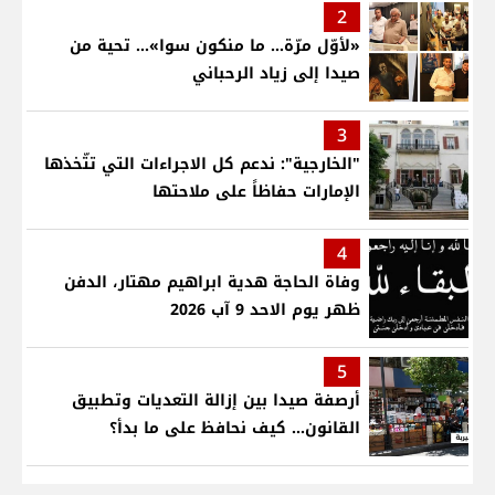
2
«لأوّل مرّة… ما منكون سوا»… تحية من
صيدا إلى زياد الرحباني
3
"الخارجية": ندعم كل الاجراءات التي تتّخذها
الإمارات حفاظاً على ملاحتها
4
وفاة الحاجة هدية ابراهيم مهتار، الدفن
ظهر يوم الاحد 9 آب 2026
5
أرصفة صيدا بين إزالة التعديات وتطبيق
القانون... كيف نحافظ على ما بدأ؟