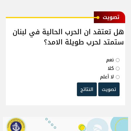
ﺗﺼﻮﻳﺖ
هل تعتقد ان الحرب الحالية في لبنان
ستمتد لحرب طويلة الامد؟
نعم
كلا
لا أعلم
تصويت
النتائج