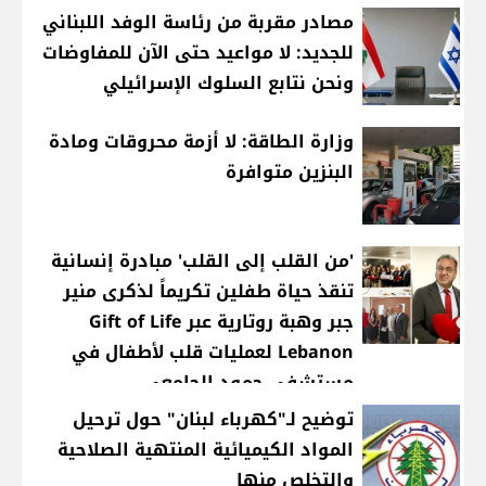
مصادر مقربة من رئاسة الوفد اللبناني
للجديد: لا مواعيد حتى الآن للمفاوضات
ونحن نتابع السلوك الإسرائيلي
وزارة الطاقة: لا أزمة محروقات ومادة
البنزين متوافرة
'من القلب إلى القلب' مبادرة إنسانية
تنقذ حياة طفلين تكريماً لذكرى منير
جبر وهبة روتارية عبر Gift of Life
Lebanon لعمليات قلب لأطفال في
مستشفى حمود الجامعي
توضيح لـ"كهرباء لبنان" حول ترحيل
المواد الكيميائية المنتهية الصلاحية
والتخلص منها