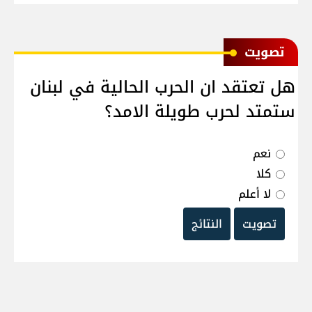
ﺗﺼﻮﻳﺖ
هل تعتقد ان الحرب الحالية في لبنان
ستمتد لحرب طويلة الامد؟
نعم
كلا
لا أعلم
تصويت
النتائج