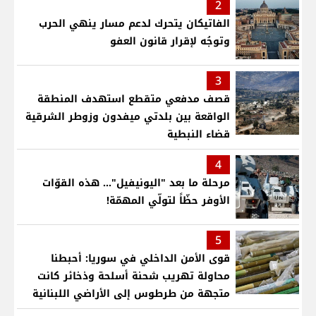
2
الفاتيكان يتحرك لدعم مسار ينهي الحرب
وتوجُه لإقرار قانون العفو
3
قصف مدفعي متقطع استهدف المنطقة
الواقعة بين بلدتي ميفدون وزوطر الشرقية
قضاء النبطية
4
مرحلة ما بعد "اليونيفيل"... هذه القوّات
الأوفر حظّاً لتولّي المهمّة!
5
قوى الأمن الداخلي في سوريا: أحبطنا
محاولة تهريب شحنة أسلحة وذخائر كانت
متجهة من طرطوس إلى الأراضي اللبنانية