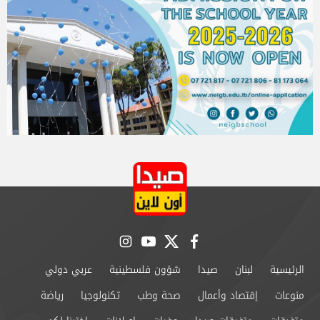
instagram
youtube
twitter
facebook
الرئيسية
لبنان
صيدا
شؤون فلسطينية
عربي دولي
منوعات
إقتصاد وأعمال
صحة وطب
تكنولوجيا
رياضة