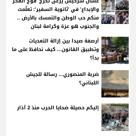
غسان سركيس يرعى تخرّج 'فوج الفكر
والإبداع' في 'ثانوية السفير': تعلّمت
منكم حب الوطن والتمسك بالأرض ..
والجنوب هو عزة وكرامة لبنان
أرصفة صيدا بين إزالة التعديات
وتطبيق القانون... كيف نحافظ على ما
بدأ؟
ضربة المنصوري... رسالة للجيش
اللبناني؟
إليكم حصيلة ضحايا الحرب منذ 2 آذار