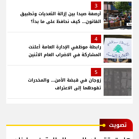
3
أرصفة صيدا بين إزالة التعديات وتطبيق
القانون... كيف نحافظ على ما بدأ؟
4
رابطة موظفي الإدارة العامة أعلنت
المشاركة في الاضراب العام الاثنين
5
زوجان في قبضة الأمن... والمخدرات
تقودهما إلى الاعتراف
ﺗﺼﻮﻳﺖ