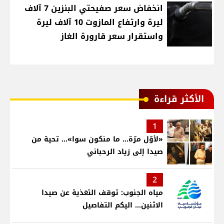
انخفاض سعر صفيحتي البنزين 7 آلاف
ليرة وارتفاع المازوت 10 آلاف ليرة
واستقرار سعر قارورة الغاز
الأكثر قراءة
1
«لأوّل مرّة… ما منكون سوا»… تحية من
صيدا إلى زياد الرحباني
2
مياه الجنوب: توقف التغذية عن صيدا
الاثنين... اليكم التفاصيل