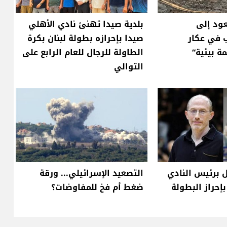
عود إلى
بلدية صيدا تهنئ نادي الأهلي
 في عكار
صيدا بإحرازه بطولة لبنان بكرة
ة بيئية“
الطاولة للرجال للعام الرابع على
التوالي
 برئيس النادي
التصعيد الإسرائيلي... ورقة
إحراز البطولة
ضغط أم فخ للمفاوضات؟