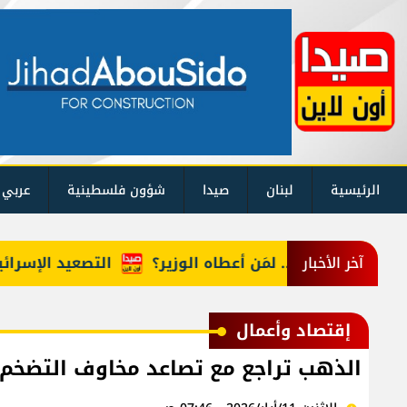
الرئيسية
لبنان
صيدا
شؤون فلسطينية
عربي 
 في لبنان... لمَن أعطاه الوزير؟
التصعيد الإسرائيلي..
آخر الأخبار
إقتصاد وأعمال
الذهب تراجع مع تصاعد مخاوف التضخم بع