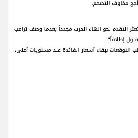
4698 دولاراً للأونصة. وتعثر التقدم نحو انهاء الحرب مجدداً بعدما وصف ترامب
بول إطلاقاً".
ب التوقعات ببقاء أسعار الفائدة عند مستويات أعلى،