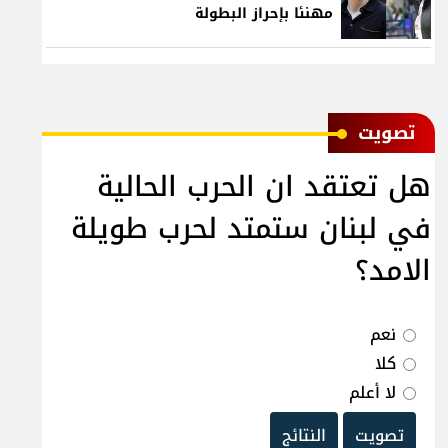
مهنئا بإحراز البطولة
ﺗﺼﻮﻳﺖ
هل تعتقد ان الحرب الحالية
في لبنان ستمتد لحرب طويلة
الامد؟
نعم
كلا
لا أعلم
تصويت
النتائج