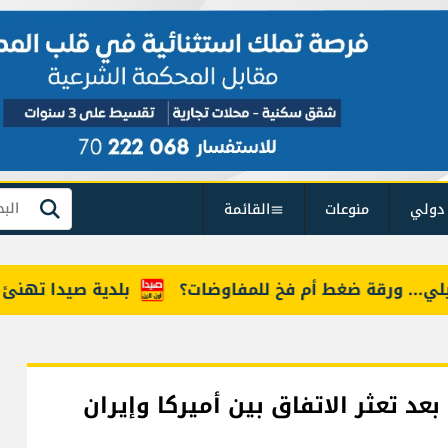
دولي
منوعات
القائمة
بحث
. ورقة ضغط أم فخ للمفاوضات؟
بلدية صيدا تهنئ نادي ا
د تعثر الاتفاق بين أميركا وإيران