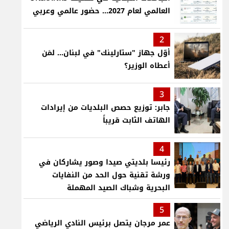
العالمي لعام 2027... حضور عالمي وعربي
2
أوّل جهاز "ستارلينك" في لبنان... لمَن
أعطاه الوزير؟
3
جابر: توزيع حصص البلديات من إيرادات
الهاتف الثابت قريباً
4
رئيسا بلديتي صيدا وصور يشاركان في
ورشة تقنية حول الحد من النفايات
البحرية وشباك الصيد المهملة
5
عمر مرجان يتصل برئيس النادي الرياضي