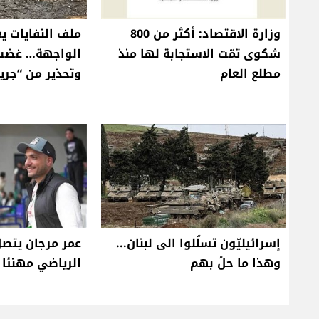
وزارة الاقتصاد: أكثر من 800
ملف النفايات ي
شكوى تمّت الاستجابة لها منذ
الواجهة… غضب
مطلع العام
وتحذير من “جريم
إسرائيليّون تسلّلوا الى لبنان...
عمر مرجان يتصل
وهذا ما حلّ بهم
الرياضي مهنئا ب