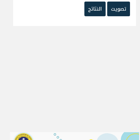
تصويت
النتائج