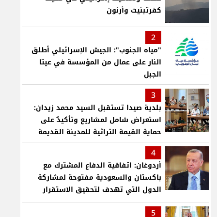
كفرتبنيت وأرنون
2
"مياه الجنوب": الجيش الإسرائيلي أطلق
النار على عمال من المؤسسة في عيتا
الجبل
3
بلدية صيدا تستقبل السيد محمد زيدان:
استعراض شامل لمشاريع وتأكيدٌ على
حماية القيمة التراثية للمدينة القديمة
4
أردوغان: اتفاقية الدفاع المشترك مع
باكستان والسعودية مفتوحة لمشاركة
الدول التي تهدف لتحقيق الاستقرار
بمنطقتنا
5