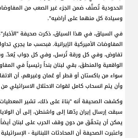
الحدودية تُصنَّف ضمن الجزء غير الصعب من المفاوضات، 
وسيادة كل منهما على أراضيه".
في السياق، في هذا السياق، ذكرت صحيفة "الأخبار"، 
المفاوضات الأميركية ال​إيران​ية. فبحسب ما يجري تدا
تفاوض، وفي كل ورقة تُرسل، وفي كل جواب يُعدّ. وب
الواقعية والمنطق، بقي لبنان بنداً رئيسياً في المفاو
سواء من باكستان أو قطر أو عُمان وغيرهم، أن الاتفا
وأن يتم انسحاب كامل لقوات الاحتلال الاسرائيلي من ال
وكشفت الصحيفة أنه "بناءً على ذلك، تشير المعطيات
سبقت إرسال إيران ردّها إلى ​واشنطن​، إلى أن ​الولاي
يمكن أن يتحقّق من دون وقف الحرب على لبنان أيضاً"
واعتبرت الصحيفة أن المحادثات اللبنانية - الإسرائيلية