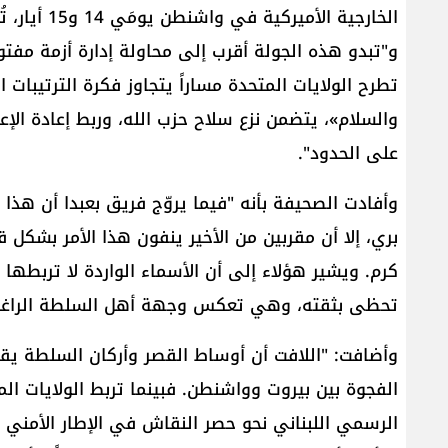
الخارجية ال
و"تبدو هذه الجولة أقرب إلى محاولة إدارة أزمة مف
تطرح الولايات المتحدة مساراً يتجاوز فكرة الترتيبات ال
والسلام»، يتضمن نزع سلاح ​حزب الله​، وربط إعادة الإعم
على الحدود".
وأفادت الصحيفة بأنه "فيما يروّج فريق بعبدا أن هذا
بري​، إلا أن مقربين من الأخير ينفون هذا الأمر بشك
كرم​. ويشير هؤلاء إلى أن الأسماء الواردة لا تربطه
تحظى بثقته، وهي تعكس وجهة أهل السلطة الراغبين
وأضافت: "اللافت أن أوساط القصر وأركان السلطة يقر
الفجوة بين بيروت وواشنطن. فبينما تربط الولايات الم
الرسمي اللبناني نحو حصر النقاش في الإطار الأمني