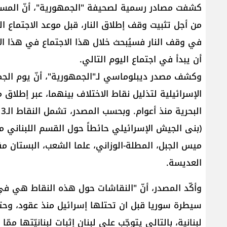
كشفت مصادر رسمية لصحيفة "الجمهورية"، أنّ المسؤ
من أجل تثبيت وقف إطلاق النار، قبل موعد الاجتماع الت
في وقف النار فسيُبحث خلال هذا الاجتماع في هذا ال
أن يبدأ في اجتماع اليوم التالي.
وكشف مصدر ديبلوماسي لـ"الجمهورية"، أنّ يوم الجمع
الإسرائيلية لتذليل نقاط الاختلاف بينهما، عبر إطلاق م
ميس الجبل، المطلة-الوزاني، علما الشعب، البستان مقا
العديسة.
وأكّد المصدر، أنّ "النقاشات حول هذه النقاط هي في
سيطرة سوريا قبل ان تحتلها إسرائيل منذ عقود، وحت
لبنانية، بالتالي يتوجّب على لبنان إثبات لبنانيّتها م