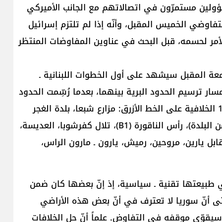
ولين مستمرّون في اتصالاتهم مع الجانب الأميركي
فاوضي الخميس المقبل، وأنّه إذا لم تلتزم ​إسرائيل​
أمر لحسمه، قبل البحث في عناوين المفاوضات المنتظر
ة المقبل سيشهد على أول الخطوات ال​لبنان​ية ـ
سار ترسيم الحدود البرية بينهما، بعدما رُسِّمت الحدود
البحرية منذ أعوام. وبحسب المصدر، تشمل النقاط الـ13 الخلافية على الخط الأزرق: ​مزارع شبعا​، ​بلدة الغجر​
(بنى الجيش الإسرائيلي حائطاً حول القسم اللبناني من البلدة)، رأس الناقورة (B1)، تلال كفرشوبا، العديسة،
بل يارين، مروحين، رميش، يارون ـ مارون الراس،
 طبيعتها تقنية ـ سياسية، إذ إنّ بعضها كان ضمن
ى أنّ سوريا لا تعترف في أنّ بعض هذه الأراضي
مّا سيقوّي موقفه في التفاوض. علماً أنّ حل الخلافات