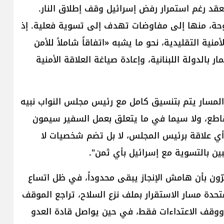
أميركية في واشنطن يومَي 14 و15 أيار، تُعقد رغم استمرار رفض إسرائيل وقف إطلاق النار.
توحة، منها إلى مفاوضات تهدف إلى تسوية فعلية. إذ
أمنية التقليدية، نحو ما يشبه «اتفاقاً شاملاً للأمن
ار بالدولة اللبنانية، وإعادة صياغة العلاقة الأمنية
 المسار يتم بتنسيق كامل مع رئيس مجلس النواب ​نبيه
ل قاطع، ولا سيما في ما يتعلق بعمل السفير ​سيمون
ا أي علاقة برئيس المجلس، لا بل تضم شخصيات لا
 بالتسوية مع إسرائيل بأي ثمن".
ّون بأن هامش الإنجاز يبقى محدوداً، في ظل اتساع
تحدة مسار الاستقرار بملف نزع السلاح، تراجع الموقف
 ووقف الاعتداءات فقط، في حين يواصل قادة العدو