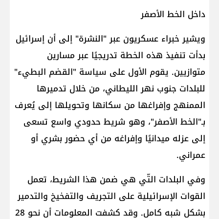
داخل ​الخط الأصفر​
ويشير خبراء عسكريون عبر "النشرة" إلى أن إسرائيل
بدأت تنفيذ هذه الخطة تدريجيًا عبر مسارين
متوازيين. يقوم الأول على سياسة "القضم البطيء"
للبلدات جنوب نهر الليطاني، من خلال تدميرها
الممنهج وإفراغها من سكانها وتحويلها إلى يُعرف
بـ"الخط الأصفر"، وهو شريط حدودي واسع تسعى
إلى عزله ميدانيًا وإفراغه من أي حضور بشري أو
عمراني.
وفي البلدات التّي هي ضمن هذا الشريط، تعمل ​
القوات الإسرائيلية​ على التجريف والتفخيخ والتدمير
بشكل شبه كامل. وقد كشفت المعلومات أن نحو 28