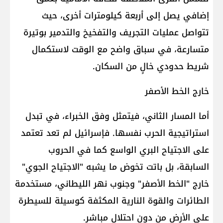
إضافي يصل إلى أربعة كيلومترات أخرى، حيث
تتواصل عمليات التجريف والتفخيخ والتدمير بوتيرة
متسارعة، في سباق واضح مع الوقت لاستكمال
شريط حدودي خالٍ من السكان.
خارج الخط الأصفر
أما المسار الثاني، فيتمثل وفق الخبراء، في تبدل
استراتيجية ​الحرب​ نفسها. فإسرائيل لم تعد تعتمد
على الاجتياح البري الواسع كما في الحروب
السابقة، بل باتت تخوض ما يشبه "الاجتياح الجوي"
خارج "الخط الأصفر" وجنوب نهر الليطاني، مستخدمة
الطائرات والقوة النارية المكثفة كوسيلة للسيطرة
على الأرض من دون احتلال مباشر.