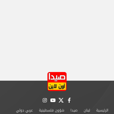
instagram
youtube
twitter
facebook
الرئيسية
لبنان
صيدا
شؤون فلسطينية
عربي دولي