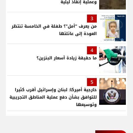
وعملية إنقاذ ليلية
3
من يعرف "أمل"؟ طفلة في الخامسة تنتظر
العودة إلى عائلتها
4
ما حقيقة زيادة أسعار البنزين؟
5
خارجية أميركا: لبنان وإسرائيل أقرب كثيرا
للتوافق بشأن دفع عملية المناطق التجريبية
وتوسيعها