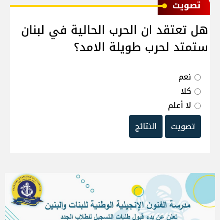
ﺗﺼﻮﻳﺖ
هل تعتقد ان الحرب الحالية في لبنان
ستمتد لحرب طويلة الامد؟
نعم
كلا
لا أعلم
تصويت
النتائج