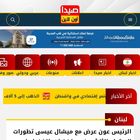
اخبار لبنان
اخبار صيدا
اعلانات
منوعات
عربي ودولي
صور وفي
آخر الأخبار
بي في روما ومُؤتمر إقتصادي في واشنطن
الذهب إلى 5 آلاف دولار في 2027؟
لبنان
الرئيس عون عرض مع ميشال عيسى تطورات