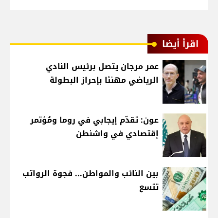
اقرأ أيضا
عمر مرجان يتصل برئيس النادي
الرياضي مهنئا بإحراز البطولة
عون: تقدّم إيجابي في روما ومُؤتمر
إقتصادي في واشنطن
بين النائب والمواطن... فجوة الرواتب
تتسع