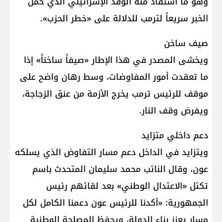
وهو ما استفاد منه الوفد الإسرائيلي الذي حمل
الخبر سريعاً لترمب للدلالة على «خطر الحزب».
صيف ساخن
ويخشى المصدر في هذا الإطار «صيفاً ساخناً» إذا
ما تعقدت أمور المفاوضات، وسط رهان واضح على
موقف للرئيس ترمب يخرج الأزمة من عنق الزجاجة،
ويفرض وقف النار.
دعم داخلي متزايد
ويتزايد في الداخل دعم مسار التفاوض الذي يسلكه
عون، وقال النائب محمد سليمان المتحدث باسم
تكتل «الاعتدال الوطني» بعد لقائهم رئيس
الجمهورية: «أكدنا للرئيس عون دعمنا الكامل لكل
مسار يعزز بناء الدولة، ويحفظ المصلحة الوطنية