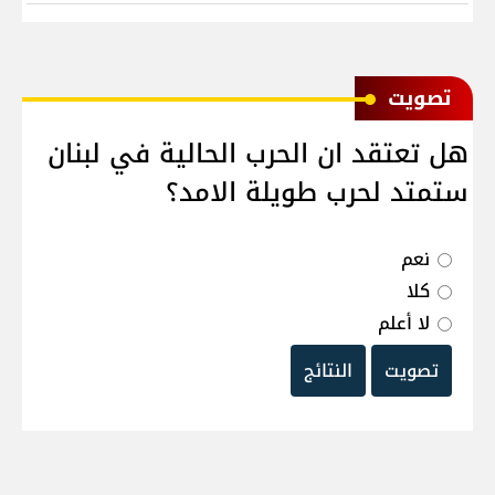
ﺗﺼﻮﻳﺖ
هل تعتقد ان الحرب الحالية في لبنان
ستمتد لحرب طويلة الامد؟
نعم
كلا
لا أعلم
تصويت
النتائج