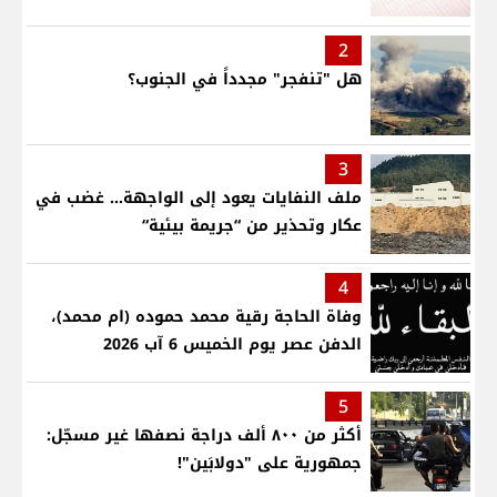
2
هل "تنفجر" مجدداً في الجنوب؟
3
ملف النفايات يعود إلى الواجهة… غضب في
عكار وتحذير من “جريمة بيئية“
4
وفاة الحاجة رقية محمد حموده (ام محمد)،
الدفن عصر يوم الخميس 6 آب 2026
5
أكثر من ٨٠٠ ألف دراجة نصفها غير مسجّل:
جمهورية على "دولابَين"!