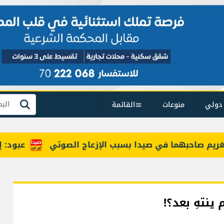
دولي
منوعات
القائمة
بحث
صاحبهما في صيدا بسبب الإزعاج الصوتي
عبود: إنخفاض حركة المساف
ينتهِ بعد؟!