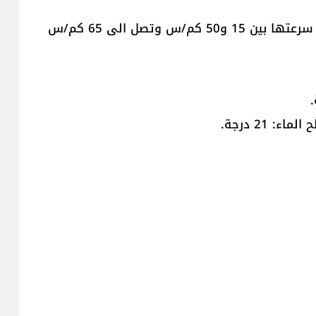
-الرياح السطحية: غربية وجنوبية غربية ناشطة إجمالاً، سرعتها بين 15 و50 كم/س وتصل الى 65 كم/س
 21 درجة.