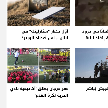
بانًا في جرود
أوّل جهاز "ستارلينك" في
 إنقاذ ليلية
لبنان... لمَن أعطاه الوزير؟
لجيش يُباشر
عمر مرجان يطلق 'أكاديمية نادي
الحرية لكرة القدم'