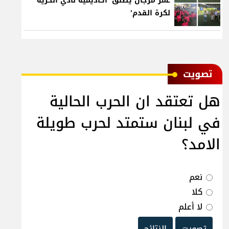
عمر مرجان يطلق 'أكاديمية نادي الحرية
لكرة القدم'
ﺗﺼﻮﻳﺖ
هل تعتقد ان الحرب الحالية
في لبنان ستمتد لحرب طويلة
الامد؟
نعم
كلا
لا أعلم
تصويت
النتائج