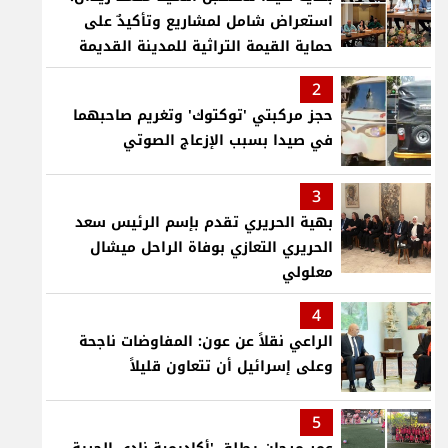
استعراض شامل لمشاريع وتأكيدٌ على
حماية القيمة التراثية للمدينة القديمة
2
حجز مركبتي 'توكتوك' وتغريم صاحبهما
في صيدا بسبب الإزعاج الصوتي
3
بهية الحريري تقدم بإسم الرئيس سعد
الحريري التعازي بوفاة الراحل ميشال
معلولي
4
الراعي نقلاً عن عون: المفاوضات ناجحة
وعلى إسرائيل أن تتعاون قليلاً
5