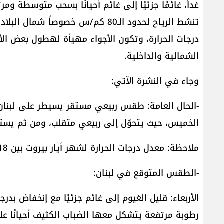
غداً، غائمًا جزئيًا إلى غائم أحيانًا بسحب متوسطة وم
تنشط الرياح لحدود الـ80 كم/س خصوصاً
درجات الحرارة، وتكون الأجواء مهيأة لهطول بعض ال
الشمالية والداخلية.
وجاء في النشرة الآتي:
-الحال العامة: طقس ربيعي مستقر يسيطر على لبنا
الخميس، حيث يتحوّل إلى ربيعي متقلب، ومن ثم يستقر 
ملاحظة: معدل درجات الحرارة لشهر أيار بيروت بين 18 و27، طرابلس بين 15 و25، وزحلة بين 13 و27 درجة.
-الطقس المتوقع في لبنان:
الأربعاء: قليل الغيوم إلى غائم جزئيًا مع إنخفاض بد