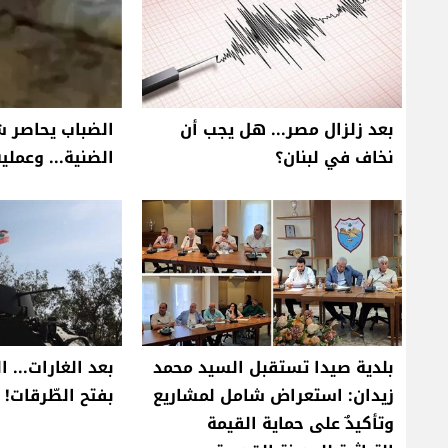
بعد زلزال مصر... هل يجب أن
الضباب يحاصر ش
نخاف في لبنان؟
الضنية... وعملية
بلدية صيدا تستقبل السيد محمد
بعد الغارات... ا
زيدان: استعراض شامل لمشاريع
بفتح الطّرقات!
وتأكيدٌ على حماية القيمة