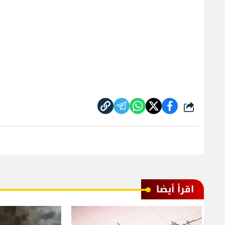
شارك
اقرأ أيضا