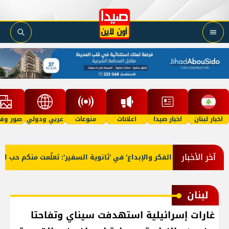
اخبار لبنان
اخبار صيدا
اعلانات
منوعات
عربي ودولي
صور وفي
آخر الأخبار
تخرّج 'فوج الفكر والإبداع' في 'ثانوية السفير': تعلّمت منكم حب الوطن
لبنان
غارات إسرائيلية استهدفت سيناي وتفاحتا