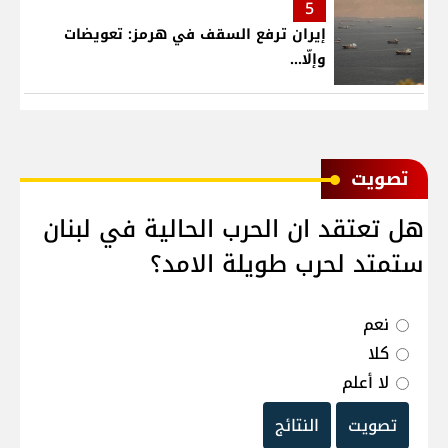
5
إيران ترفع السقف في هرمز: تعويضات
وإلّا...
ﺗﺼﻮﻳﺖ
هل تعتقد ان الحرب الحالية في لبنان
ستمتد لحرب طويلة الامد؟
نعم
كلا
لا أعلم
تصويت
النتائج