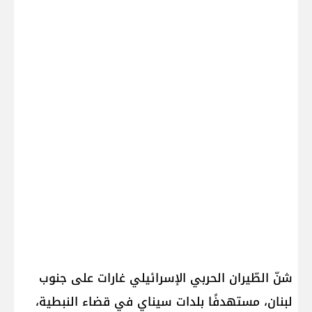
شنّ الطّيران الحربي الإسرائيلي غارات على ​جنوب
لبنان​، مستهدفًا بلدات سيناي في قضاء النبطية،