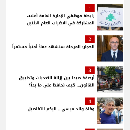
1
رابطة موظفي الإدارة العامة أعلنت
المشاركة في الاضراب العام الاثنين
2
الحجار: المرحلة ستشهد عملاً أمنياً مستمراً
3
أرصفة صيدا بين إزالة التعديات وتطبيق
القانون... كيف نحافظ على ما بدأ؟
4
وفاة والد ميسي... اليكم التفاصيل