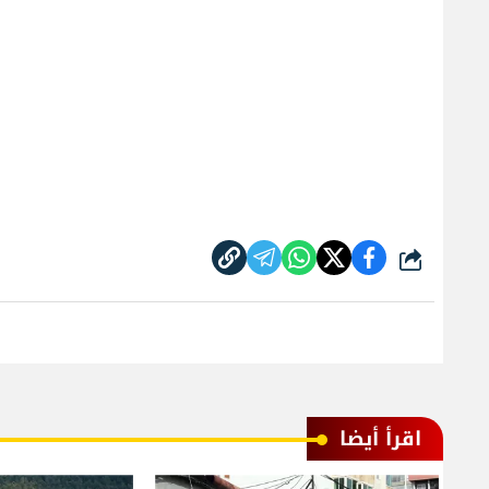
شارك
اقرأ أيضا