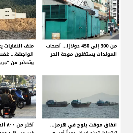
من 300 إلى 450 دولارًا... أصحاب
ملف النفايات ي
المولدات يستغلون موجة الحر
الواجهة… غضب
وتحذير من “جريم
اتفاق موقت يلوح في هرمز...
أكثر 