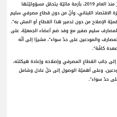
لفت رئيس الجمهوريّة ​جوزاف عون​، إلى أنّ "​لبنان​ يمرّ منذ العام 2019، بأزمة ماليّة يتحمّل مسؤوليّتها
زة ​الاقتصاد اللبناني​، وأنّ من دون قطاع مصرفي سليم
ميّة الإصلاح من دون تدمير هذا القطاع أو المسّ به".
لمصارف ​سليم صفير​ مع وفد ضم أعضاء الجمعيّة، على
مصارف والمودعين على حدّ سواء"، مشيرًا إلى أنّه
صعدة كافّة".
 إلى جانب ​القطاع المصرفي​ وإصلاحه وإعادة هيكلته،
عين، وعلى أهميّة الوصول إلى حلّ عادل وشامل
ى حدّ سواء".​