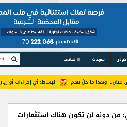
دولي
منوعات
القائمة
بحث
ن... وهذا ما حلّ بهم
البساط: أي إجراءات أو زيارات ت
: من دونه لن تكون هناك استثمارات