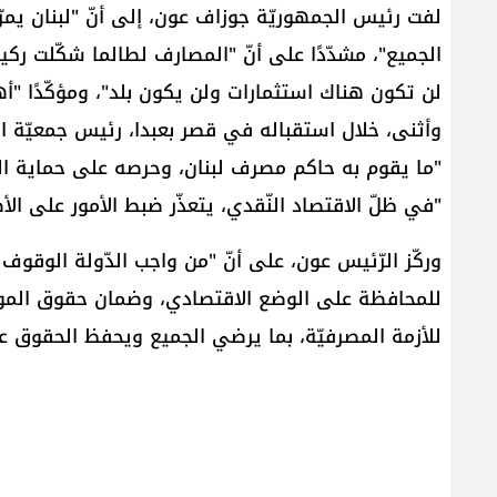
الجميع"، مشدّدًا على أنّ "المصارف لطالما شكّلت ركي
لن تكون هناك استثمارات ولن يكون بلد"، ومؤكّدًا "أه
وأثنى، خلال استقباله في قصر بعبدا، رئيس جمعيّة ا
"ما يقوم به حاكم ​مصرف لبنان​، وحرصه على حماية ال
"في ظلّ الاقتصاد النّقدي، يتعذّر ضبط الأمور على الأ
وركّز الرّئيس عون، على أنّ "من واجب الدّولة الوقوف
للمحافظة على الوضع الاقتصادي، وضمان حقوق المود
للأزمة المصرفيّة، بما يرضي الجميع ويحفظ الحقوق عل