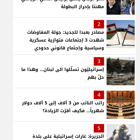
مهنئا بإحراز البطولة
2
مصادر بعبدا للجديد: جولة المفاوضات
شهدت 3 إجتماعات متوازية عسكرية
وسياسية وإجتماع قانوني حدودي
3
إسرائيليّون تسلّلوا الى لبنان... وهذا ما
حلّ بهم
4
راتب النائب من 3 آلاف إلى 5 آلاف دولار
شهرياً... فكيف أقرّت الزيادة؟
5
الجزيرة: غارات إسرائيلية على بلدة