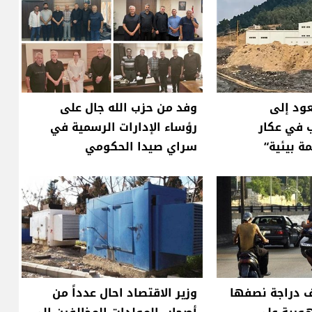
عود إلى
وفد من حزب الله جال على
 في عكار
رؤساء الإدارات الرسمية في
ة بيئية“
سراي صيدا الحكومي
من ٨٠٠ ألف دراجة نصفها
وزير الاقتصاد احال عدداً من