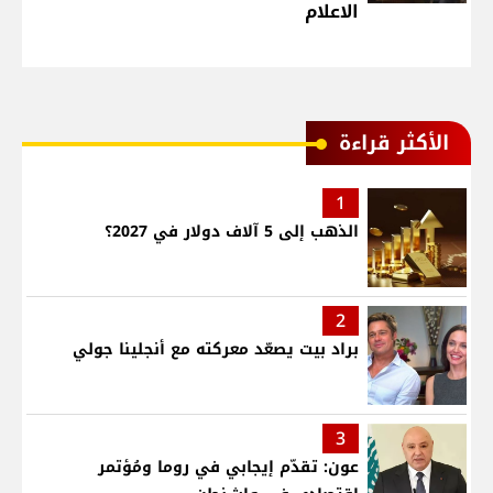
الاعلام
الأكثر قراءة
1
الذهب إلى 5 آلاف دولار في 2027؟
2
براد بيت يصعّد معركته مع أنجلينا جولي
3
عون: تقدّم إيجابي في روما ومُؤتمر