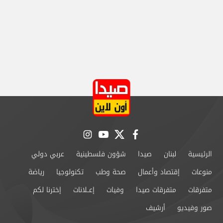
instagram
youtube
twitter
facebook
الرئيسية
لبنان
صيدا
شؤون فلسطينية
عربي دولي
منوعات
إقتصاد وأعمال
صحة وطب
تكنولوجيا
رياضة
متفرقات
متفرقات صيدا
وفيات
إعــلانات
إخترنا لكم
صور وفيديو
أرشيف