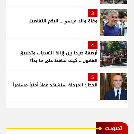
3
وفاة والد ميسي... اليكم التفاصيل
4
أرصفة صيدا بين إزالة التعديات وتطبيق
القانون... كيف نحافظ على ما بدأ؟
5
الحجار: المرحلة ستشهد عملاً أمنياً مستمراً
ﺗﺼﻮﻳﺖ