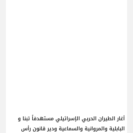
أغار الطيران الحربي ال​إسرائيل​ي مستهدفاً ​تبنا​ و​
البابلية​ و​المروانية​ و​السماعية​ ودير قانون رأس