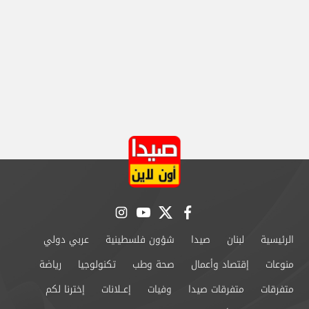
instagram
youtube
twitter
facebook
الرئيسية
لبنان
صيدا
شؤون فلسطينية
عربي دولي
منوعات
إقتصاد وأعمال
صحة وطب
تكنولوجيا
رياضة
متفرقات
متفرقات صيدا
وفيات
إعــلانات
إخترنا لكم