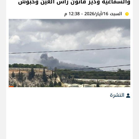
والسماعية ودير قانون رأس العين وحبوش
السبت 16/أيار/2026 - 12:38 م
النشرة