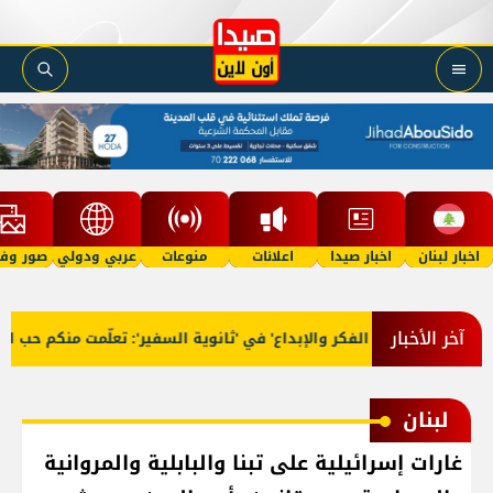
اخبار لبنان
اخبار صيدا
اعلانات
منوعات
عربي ودولي
صور وفي
آخر الأخبار
تخرّج 'فوج الفكر والإبداع' في 'ثانوية السفير': تعلّمت منكم حب الوط
لبنان
غارات إسرائيلية على تبنا والبابلية والمروانية