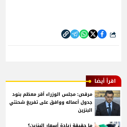
شارك
اقرأ أيضا
مرقص: مجلس الوزراء أقر معظم بنود
جدول أعماله ووافق على تفريغ شحنتي
البنزين
ما حقيقة زيادة أسعار البنزين؟