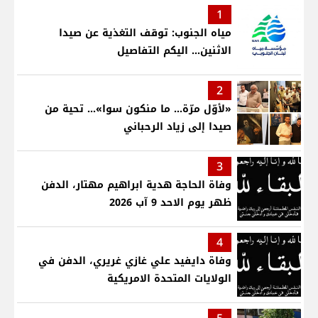
1
مياه الجنوب: توقف التغذية عن صيدا
الاثنين... اليكم التفاصيل
2
«لأوّل مرّة… ما منكون سوا»… تحية من
صيدا إلى زياد الرحباني
3
وفاة الحاجة هدية ابراهيم مهتار، الدفن
ظهر يوم الاحد 9 آب 2026
4
وفاة دايفيد علي غازي غريري، الدفن في
الولايات المتحدة الامريكية