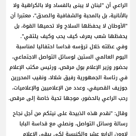
الراعي​ أن "​لبنان​ لا يبنى بالفساد ولا بالكراهية ولا
بالأنانية، بل بالمحبة والشفافية والصدق"، معتبرا أن
"الأوطان لا يحفظها السلاح ولا تحميها القوة، بل
يحفظها شعب يعرف كيف يحب وكيف يلتقي".
وفي عظته خلال ترؤسه قداسا احتفاليا لمناسبة
اليوم العالمي الستين ل​وسائل التواصل الاجتماعي​،
بحضور وزير الإعلام ​بول مرقص​، ورئيس مكتب الإعلام
في رئاسة الجمهورية ​رفيق شلالا​، ونقيب المحررين ​
جوزيف القصيفي​، وعدد من الإعلاميين والإعلاميات،
رحب الراعي بالحضور، موجها تحية خاصة إلى مرقص.
وقال: "نقدم هذه الذبيحة على نيتكم من أجل نجاح
رسالة وسائل التواصل، ونصلي مع قداسة البابا
لاوون الرابع عشر والكنيسة لكي يبقى الإعلام