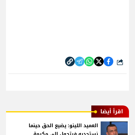
شارك
اقرأ أيضا
العميد اللينو: يضيع الحق حينما
نستجديه فيتحول الى مكرمة