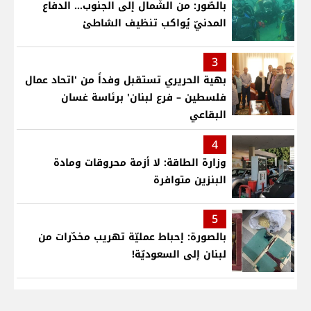
بالصّور: من الشّمال إلى الجنوب... الدفاع
المدنيّ يُواكب تنظيف الشاطئ
3
بهية الحريري تستقبل وفداً من 'اتحاد عمال
فلسطين – فرع لبنان' برئاسة غسان
البقاعي
4
وزارة الطاقة: لا أزمة محروقات ومادة
البنزين متوافرة
5
بالصورة: إحباط عمليّة تهريب مخدّرات من
لبنان إلى السعوديّة!