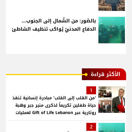
بالصّور: من الشّمال إلى الجنوب...
الدفاع المدنيّ يُواكب تنظيف الشاطئ
الأكثر قراءة
1
'من القلب إلى القلب' مبادرة إنسانية تنقذ
حياة طفلين تكريماً لذكرى منير جبر وهبة
روتارية عبر Gift of Life Lebanon لعمليات
قلب لأطفال في مستشفى حمود الجامعي
2