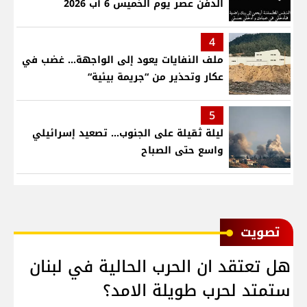
الدفن عصر يوم الخميس 6 آب 2026
4
ملف النفايات يعود إلى الواجهة… غضب في
عكار وتحذير من “جريمة بيئية“
5
ليلة ثقيلة على الجنوب... تصعيد إسرائيلي
واسع حتى الصباح
ﺗﺼﻮﻳﺖ
هل تعتقد ان الحرب الحالية في لبنان
ستمتد لحرب طويلة الامد؟