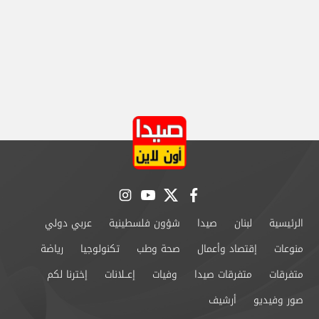
instagram
youtube
twitter
facebook
الرئيسية
لبنان
صيدا
شؤون فلسطينية
عربي دولي
منوعات
إقتصاد وأعمال
صحة وطب
تكنولوجيا
رياضة
متفرقات
متفرقات صيدا
وفيات
إعــلانات
إخترنا لكم
صور وفيديو
أرشيف