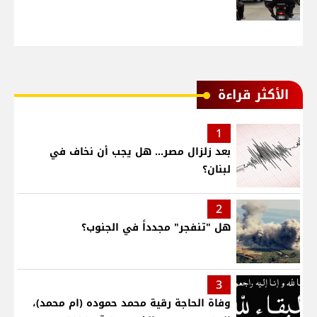
الأكثر قراءة
1
بعد زلزال مصر... هل يجب أن نخاف في
لبنان؟
2
هل "تنفجر" مجدداً في الجنوب؟
3
وفاة الحاجة رقية محمد حموده (ام محمد)،