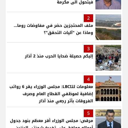
فيتحول الى مكرمة
2
ملف المحتجزين حضر في مفاوضات روما...
وماذا عن "آليات التحقق"؟
3
إليكم حصيلة ضحايا الحرب منذ 2 آذار
4
معلومات للـLBCI: مجلس الوزراء يقر 6 رواتب
إضافية لموظفي القطاع العام وصرف
الفروقات بأثر رجعي منذ آذار
5
مرقص: مجلس الوزراء أقر معظم بنود جدول
أعماله ووافق على تفريغ شحنتي البنزين