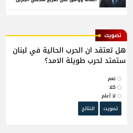
ﺗﺼﻮﻳﺖ
هل تعتقد ان الحرب الحالية في لبنان
ستمتد لحرب طويلة الامد؟
نعم
كلا
لا أعلم
تصويت
النتائج