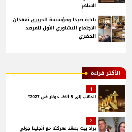
الاعلام
بلدية صيدا ومؤسسة الحريري تعقدان
الاجتماع التشاوري الأول للمرصد
الحضري
الأكثر قراءة
1
الذهب إلى 5 آلاف دولار في 2027؟
2
براد بيت يصعّد معركته مع أنجلينا جولي