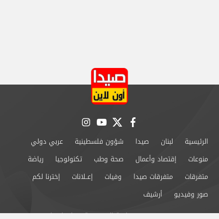
instagram
youtube
twitter
facebook
الرئيسية
لبنان
صيدا
شؤون فلسطينية
عربي دولي
منوعات
إقتصاد وأعمال
صحة وطب
تكنولوجيا
رياضة
متفرقات
متفرقات صيدا
وفيات
إعــلانات
إخترنا لكم
صور وفيديو
أرشيف
من نحن
سياسة الخصوصية
اتصل بنا