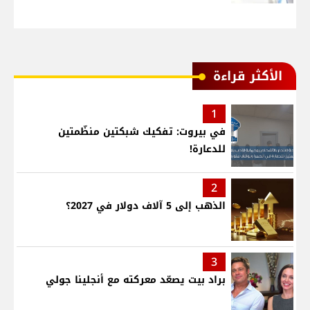
الأكثر قراءة
1
في بيروت: تفكيك شبكتين منظّمتين
للدعارة!
2
الذهب إلى 5 آلاف دولار في 2027؟
3
براد بيت يصعّد معركته مع أنجلينا جولي