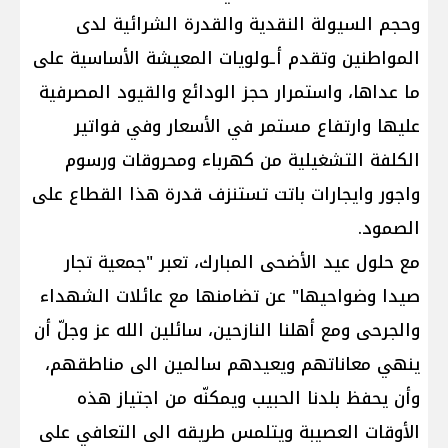
وحجم السيولة النقدية والقدرة الشرائية لدى
المواطنين وتقدم أـولويات المعيشة الأساسية على
ما عداها، واستمرار حجز الودائع والقيود المصرفية
عليها وارتفاع مستمر في الأسعار وفي فواتير
الكلفة التشغيلية من كهرباء ومحروقات ورسوم
واجور وايجارات باتت تستنزف قدرة هذا القطاع على
الصمود.
مع حلول عيد الأضحى المبارك، تعبر "جمعية تجار
صيدا وضواحيها" عن تضامنها مع عائلات الشهداء
والجرحى ومع أهلنا النازحين، سائلين الله عز وجلّ أن
ينهي معاناتهم ويعيدهم سالمين الى مناطقهم،
وأن يحفظ بلدنا الحبيب ويمكنّه من اجتياز هذه
الأوقات العصيبة ويتلمس طريقه الى التعافي على