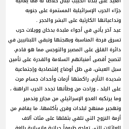
العيد على بلدنا الحبيب لبنان خلاصاً له مما يعانيه
جرّاء الحرب الإسرائيلية المستمرة على جنوبه
وتداعياتها الكارثية على البشر والحجر .
عيد آخر يأتي في أجواء ملبدة بدخان وويلات حرب
تسرق فرحة المناسبة وبهجتها وتبقي اللبنانيين في
دائرة القلق على المصير والتوجس مما هو قادم،
لتصبح أقصى أمنياتهم السلامة والقدرة على تأمين
سبل العيش، في ظل أوضاع إقتصادية وإجتماعية
شديدة التأزم، راكمتها أزمات وأحداث جسام مرت
على البلد ، وزادت من وطأتها تجدد الحرب الراهنة ،
وما يرتكبه العدو الإسرائيلي من مجازر وتدمير
وتهجير ممنهج لبلدات وقرى بأكلمها، ما يفاقم من
أزمة النزوح التي تلقي بثقلها على مئات آلاف
العائلات التي تواجه ظروفاً حياتية وانسانية بالغة