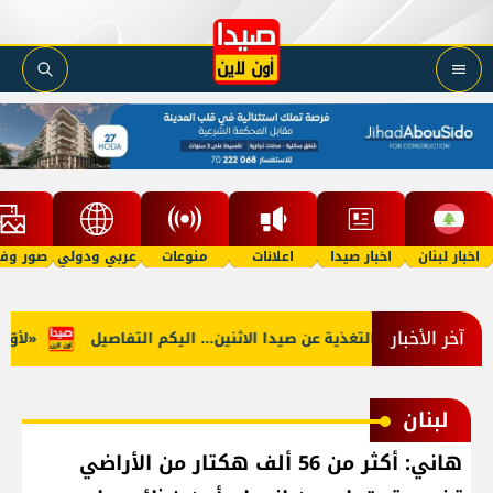
اخبار لبنان
اخبار صيدا
اعلانات
منوعات
عربي ودولي
صور وفي
آخر الأخبار
لجنوب: توقف التغذية عن صيدا الاثنين... اليكم التفاصيل
«لأوّل مر
لبنان
هاني: أكثر من 56 ألف هكتار من الأراضي