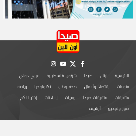
instagram
youtube
twitter
facebook
الرئيسية
لبنان
صيدا
شؤون فلسطينية
عربي دولي
منوعات
إقتصاد وأعمال
صحة وطب
تكنولوجيا
رياضة
متفرقات
متفرقات صيدا
وفيات
إعــلانات
إخترنا لكم
صور وفيديو
أرشيف
من نحن
سياسة الخصوصية
اتصل بنا
©2024 صيدا اون لاين All Rights Reserved.