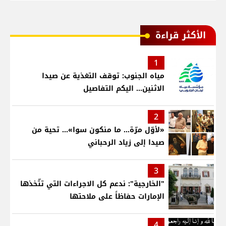
الأكثر قراءة
1
مياه الجنوب: توقف التغذية عن صيدا
الاثنين... اليكم التفاصيل
2
«لأوّل مرّة… ما منكون سوا»… تحية من
صيدا إلى زياد الرحباني
3
"الخارجية": ندعم كل الاجراءات التي تتّخذها
الإمارات حفاظاً على ملاحتها
4