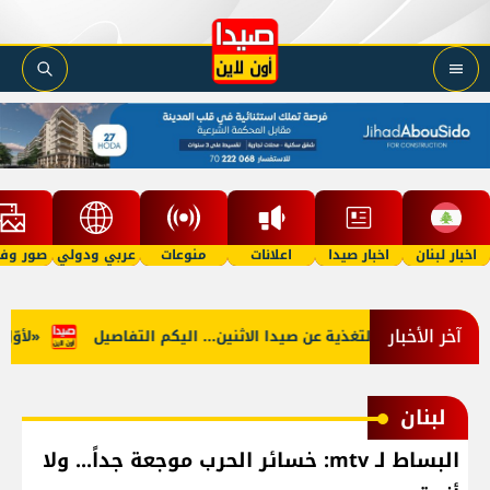
اخبار لبنان
اخبار صيدا
اعلانات
منوعات
عربي ودولي
صور وفي
آخر الأخبار
لجنوب: توقف التغذية عن صيدا الاثنين... اليكم التفاصيل
«لأوّل مر
لبنان
البساط لـ mtv: خسائر الحرب موجعة جداً... ولا