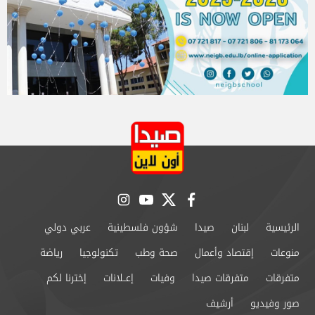
instagram
youtube
twitter
facebook
الرئيسية
لبنان
صيدا
شؤون فلسطينية
عربي دولي
منوعات
إقتصاد وأعمال
صحة وطب
تكنولوجيا
رياضة
متفرقات
متفرقات صيدا
وفيات
إعــلانات
إخترنا لكم
صور وفيديو
أرشيف