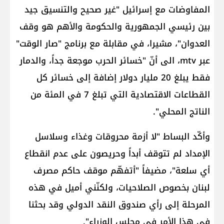
المفاوضات مع إسرائيل "غير صحيح والتنسيق جيد
بين رئيسي الجمهورية والحكومة والأهم هو وقف
العدوان"، مشيرا، في مقابلة مع برنامج "صار الوقت"
عبر mtv، الى أنّ "خسائر الحرب موجعة جداً، والدمار
فقط يبلغ 20 مليار دولار إضافة إلى خسائر كل
القطاعات الاقتصادية التي تبلغ 7 في المئة من
الناتج المحلي".
وأكّد البساط "لا أزمة محروقات وغذاء وسلاسل
الإمداد لم تتوقف أبداً وحريصون على عدم انقطاع
أي سلعة"، مضيفاً "أتفهّم موقف حاكم مصرف
لبنان بخصوص الصلاحيات، ولكنّني أميل في هذه
المرحلة إلى رأي صندوق النقد الدولي وقد بحثنا
في هذا الأمر في مجلس الوزراء".