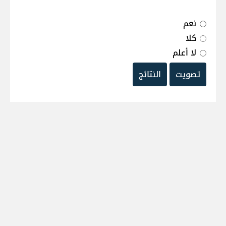
نعم
كلا
لا أعلم
تصويت
النتائج