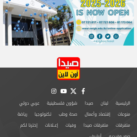
instagram
youtube
twitter
facebook
الرئيسية
لبنان
صيدا
شؤون فلسطينية
عربي دولي
منوعات
إقتصاد وأعمال
صحة وطب
تكنولوجيا
رياضة
متفرقات
متفرقات صيدا
وفيات
إعــلانات
إخترنا لكم
صور وفيديو
أرشيف