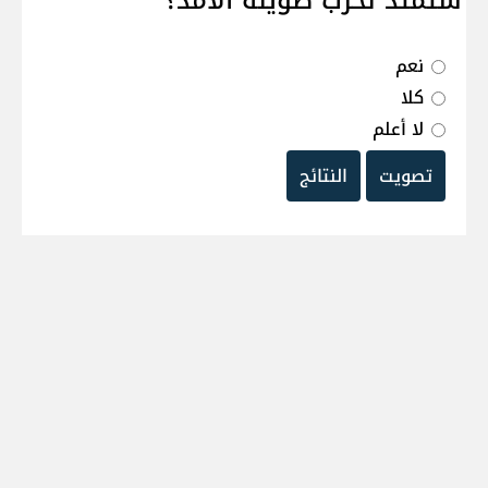
ستمتد لحرب طويلة الامد؟
نعم
كلا
لا أعلم
تصويت
النتائج