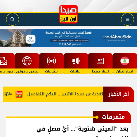
اخبار لبنان
اخبار صيدا
اعلانات
منوعات
عربي ودولي
صور وفي
آخر الأخبار
جنوب: توقف التغذية عن صيدا الاثنين... اليكم التفاصيل
«لأوّل مرّ
متفرقات
بعد "الميني شتوية"... أيُّ فصلٍ في