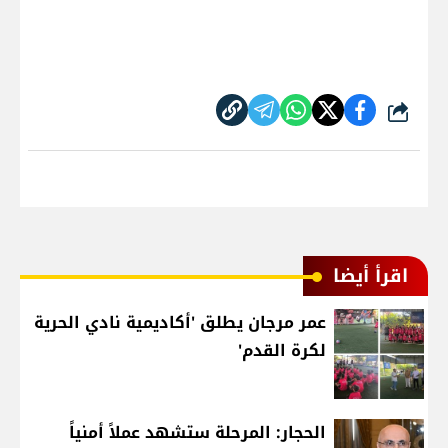
شارك
اقرأ أيضا
عمر مرجان يطلق 'أكاديمية نادي الحرية
لكرة القدم'
الحجار: المرحلة ستشهد عملاً أمنياً