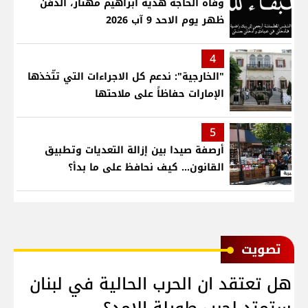
وفاة الحاجة هدية ابراهيم مهتار، الدفن
ظهر يوم الاحد 9 آب 2026
4
"الخارجية": ندعم كل الاجراءات التي تتّخذها
الإمارات حفاظاً على ملاحتها
5
أرصفة صيدا بين إزالة التعديات وتطبيق
القانون... كيف نحافظ على ما بدأ؟
ﺗﺼﻮﻳﺖ
هل تعتقد ان الحرب الحالية في لبنان