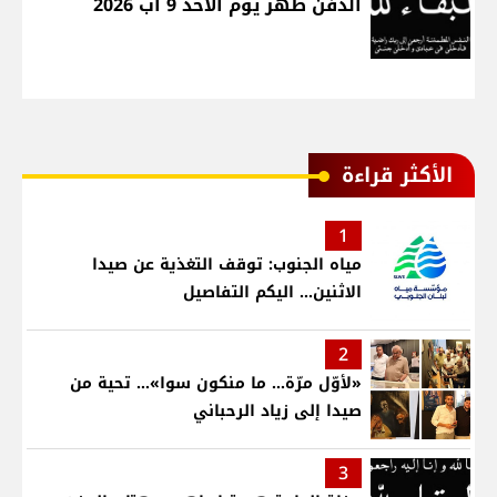
الدفن ظهر يوم الاحد 9 آب 2026
الأكثر قراءة
1
مياه الجنوب: توقف التغذية عن صيدا
الاثنين... اليكم التفاصيل
2
«لأوّل مرّة… ما منكون سوا»… تحية من
صيدا إلى زياد الرحباني
3