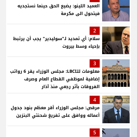
العميد اللينو: يضيع الحق حينما نستجديه
فيتحول الى مكرمة
2
سلام: أي تمديد لـ"سوليدير" يجب أن يرتبط
بإحياء وسط بيروت
3
معلومات للـLBCI: مجلس الوزراء يقر 6 رواتب
إضافية لموظفي القطاع العام وصرف
الفروقات بأثر رجعي منذ آذار
4
مرقص: مجلس الوزراء أقر معظم بنود جدول
أعماله ووافق على تفريغ شحنتي البنزين
5