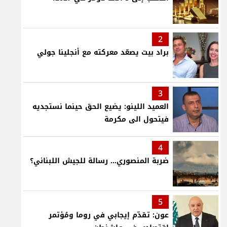
2
براد بيت يصعّد معركته مع أنجلينا جولي
3
العميد اللينو: يضيع الحق حينما نستجديه
فيتحول الى مكرمة
4
ضربة المنصوري... رسالة للجيش اللبناني؟
5
عون: تقدّم إيجابي في روما ومُؤتمر