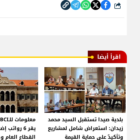
شارك
اقرأ أيضا
بلدية صيدا تستقبل السيد محمد
زيدان: استعراض شامل لمشاريع
يقر 6 رواتب
وتأكيدٌ على حماية القيمة
القطاع العام و