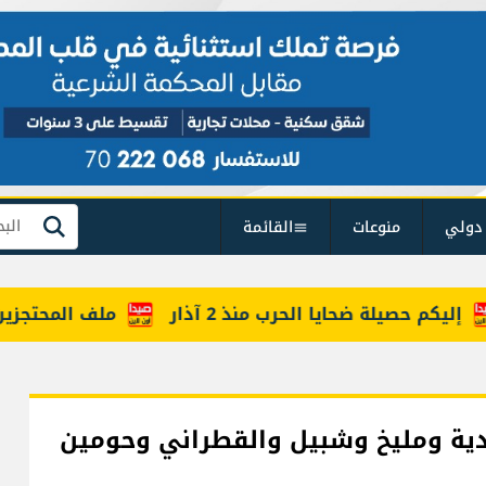
دولي
منوعات
القائمة
بحث
كم حصيلة ضحايا الحرب منذ 2 آذار
ملف المحتجزين حضر
ية ومليخ وشبيل والقطراني وحومين