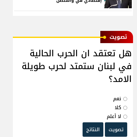
إقتصادي في واشنطن
ﺗﺼﻮﻳﺖ
هل تعتقد ان الحرب الحالية
في لبنان ستمتد لحرب طويلة
الامد؟
نعم
كلا
لا أعلم
تصويت
النتائج