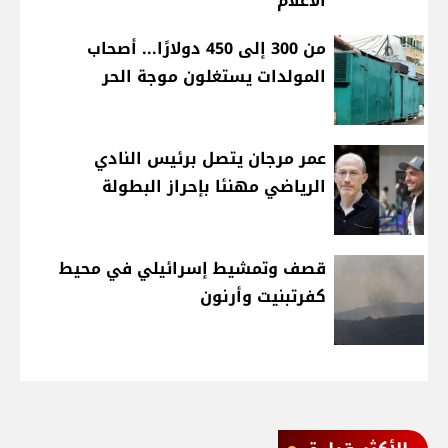
الاعلام
من 300 إلى 450 دولارًا... أصحاب
المولدات يستغلون موجة الحر
عمر مرجان يتصل برئيس النادي
الرياضي مهنئا بإحراز البطولة
قصف وتمشيط إسرائيلي في محيط
كفرتبنيت وأرنون