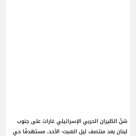
شنّ الطّيران الحربي الإسرائيلي غارات على ​جنوب
لبنان​ بعد منتصف ليل السّبت- الأحد، مستهدفًا حي