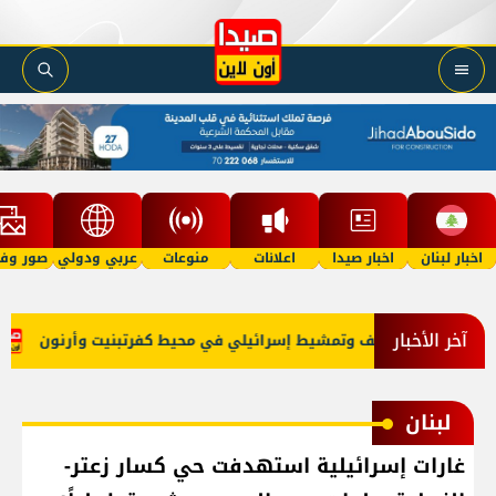
اخبار لبنان
اخبار صيدا
اعلانات
منوعات
عربي ودولي
صور وفي
آخر الأخبار
بل
قصف وتمشيط إسرائيلي في محيط كفرتبنيت وأرنون
ان
لبنان
غارات إسرائيلية استهدفت حي كسار زعتر-