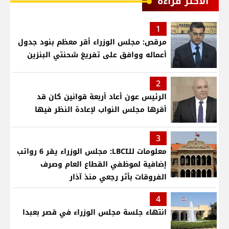
الأكثر قراءة
1
مرقص: مجلس الوزراء أقر معظم بنود جدول
أعماله ووافق على تفريغ شحنتي البنزين
2
الرئيس عون أعاد أربعة قوانين كان قد
أقرها مجلس النواب لإعادة النظر فيها
3
معلومات للـLBCI: مجلس الوزراء يقر 6 رواتب
إضافية لموظفي القطاع العام وصرف
الفروقات بأثر رجعي منذ آذار
4
انتهاء جلسة مجلس الوزراء في قصر بعبدا