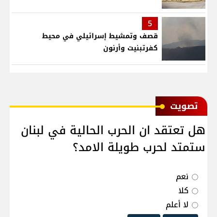
5
قصف وتمشيط إسرائيلي في محيط
كفرتبنيت وأرنون
ﺗﺼﻮﻳﺖ
هل تعتقد ان الحرب الحالية في لبنان
ستمتد لحرب طويلة الامد؟
نعم
كلا
لا أعلم