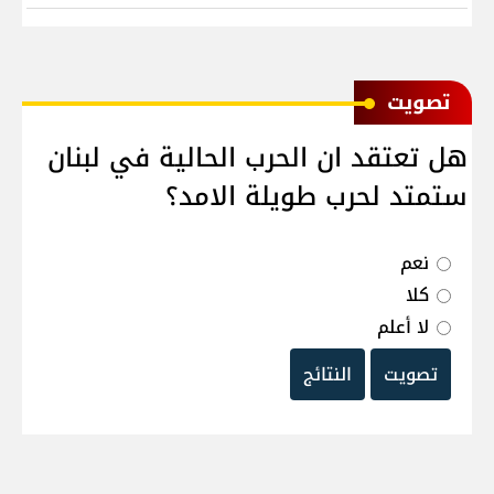
ﺗﺼﻮﻳﺖ
هل تعتقد ان الحرب الحالية في لبنان
ستمتد لحرب طويلة الامد؟
نعم
كلا
لا أعلم
تصويت
النتائج