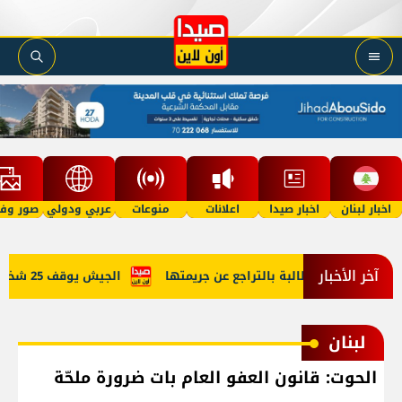
اخبار لبنان
اخبار صيدا
اعلانات
منوعات
عربي ودولي
صور وفي
آخر الأخبار
ي: الحكومة مطالبة بالتراجع عن جريمتها
الجيش يوقف 25 شخصًا بينهم أفراد عصابة سرقة ويضبط أسلحة وذخائر حربية ومخدرات
لبنان
الحوت: قانون العفو العام بات ضرورة ملحّة