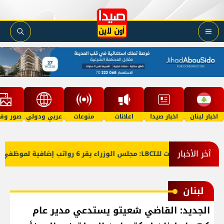
اخبار لبنان
اخبار صيدا
اعلانات
منوعات
عربي ودولي
صور وفي
آخر الأخبار
معلومات للـLBCI: مجلس الوزراء يقر 6 رواتب إضافية لموظفي القطاع العام وصرف الفروقات بأثر رجعي منذ آذار
لبنان
الجديد: القاضي شعيتو يستدعي مدير عام