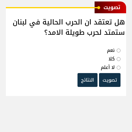
ﺗﺼﻮﻳﺖ
هل تعتقد ان الحرب الحالية في لبنان
ستمتد لحرب طويلة الامد؟
نعم
كلا
لا أعلم
تصويت
النتائج