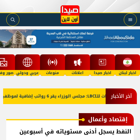
اخبار لبنان
اخبار صيدا
اعلانات
منوعات
عربي ودولي
صور وفي
آخر الأخبار
معلومات للـLBCI: مجلس الوزراء يقر 6 رواتب إضافية لموظفي القطاع العام وصرف الفروقات بأثر رجعي منذ آذار
إقتصاد وأعمال
النفط يسجل أدنى مستوياته في أسبوعين