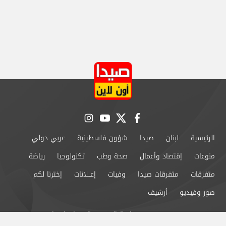
instagram
youtube
twitter
facebook
الرئيسية
لبنان
صيدا
شؤون فلسطينية
عربي دولي
منوعات
إقتصاد وأعمال
صحة وطب
تكنولوجيا
رياضة
متفرقات
متفرقات صيدا
وفيات
إعــلانات
إخترنا لكم
صور وفيديو
أرشيف
من نحن
سياسة الخصوصية
اتصل بنا