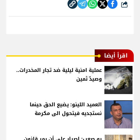
شارك
اقرأ أيضا
عملية امنية ليلية ضد تجار المخدرات..
وصيدٌ ثمين
العميد اللينو: يضيع الحق حينما
نستجديه فيتحول الى مكرمة
بو صعب: إصرار على أن يمر قانون