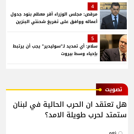
4
مرقص: مجلس الوزراء أقر معظم بنود جدول
أعماله ووافق على تفريغ شحنتي البنزين
5
سلام: أي تمديد لـ"سوليدير" يجب أن يرتبط
بإحياء وسط بيروت
ﺗﺼﻮﻳﺖ
هل تعتقد ان الحرب الحالية في لبنان
ستمتد لحرب طويلة الامد؟
نعم